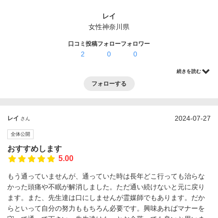
ログイン・登録
レイ
女性
神奈川県
口コミ投稿
フォロー
フォロワー
2
0
0
続きを読む
フォローする
2024-07-27
レイ
さん
全体公開
おすすめします
5.00
もう通っていませんが、通っていた時は長年どこ行っても治らな
かった頭痛や不眠が解消しました。ただ通い続けないと元に戻り
ます。また、先生達は口にしませんが霊媒師でもあります。だか
らといって自分の努力ももちろん必要です。興味あればマナーを