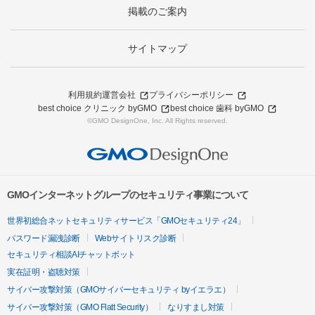
掲載のご案内
サイトマップ
利用規約
運営会社
プライバシーポリシー
best choice クリニック byGMO
best choice 歯科 byGMO
©GMO DesignOne, Inc. All Rights reserved.
GMOインターネットグループのセキュリティ事業について
世界初総合ネットセキュリティサービス「GMOセキュリティ24」
パスワード漏洩診断
Webサイトリスク診断
セキュリティ相談AIチャットボット
実在証明・盗聴対策
サイバー攻撃対策（GMOサイバーセキュリティ byイエラエ）
サイバー攻撃対策（GMO Flatt Security）
なりすまし対策