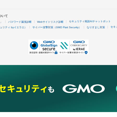
ついて
セキュリティ相談AIチャットボット
4」
パスワード漏洩診断
Webサイトリスク診断
セキ
ュリティ byイエラエ）
サイバー攻撃対策（GMO Flatt Security）
なりすまし対策