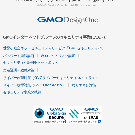
best choice クリニック byGMO
best choice 歯科 byGMO
©GMO DesignOne, Inc. All Rights reserved.
GMOインターネットグループのセキュリティ事業について
世界初総合ネットセキュリティサービス「GMOセキュリティ24」
パスワード漏洩診断
Webサイトリスク診断
セキュリティ相談AIチャットボット
実在証明・盗聴対策
サイバー攻撃対策（GMOサイバーセキュリティ byイエラエ）
サイバー攻撃対策（GMO Flatt Security）
なりすまし対策
セキュリティ事業の軌跡