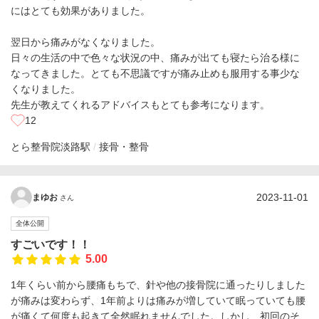
にはとても効果がありました。
翌日から痛みがなくなりました。
日々の生活の中で色々な状況の中、痛みが出ても寝たら治る様に
なってきました。とても不思議ですが痛み止めも服用する事少な
くなりました。
先生が教えてくれるアドバイスもとても参考になります。
12
とら整骨院
淡路駅
接骨・整骨
2023-11-01
まゆお
さん
全体公開
すごいです！！
5.00
1年くらい前から腰痛もちで、針や他の接骨院に通ったりしました
が痛みは変わらず、1年前よりは痛みが増していて眠っていても腰
が痛くて何度も起きて全然眠れませんでした。しかし、初回のそ