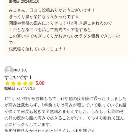
返信日
2024/01/16
みこさん、口コミ投稿ありがとうございます！
ぎっくり腰が楽になり良かったです☺
関節や骨盤の歪みによりぎっくりが引き起こされるので
土台となる２つを治して筋肉のケアをすると
この寒い中でもぎっくりがおきないカラダを獲得できますの
で
根気強く治していきましょう！
ゆり
さん
すごいです！
5.00
投稿日
2024/01/16
1年くらい前から腰痛もちで、針や他の接骨院に通ったりしました
が痛みは変わらず、1年前よりは痛みが増していて眠っていても腰
が痛くて何度も起きて全然眠れませんでした。しかし、初回のそ
の日の夜から腰の痛みで起きることがなく、ぐっすり眠れてほん
とにビックリしています。
施術は魔法をかけたのかと思うくらい不思議です。