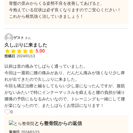
骨盤の歪みからくる姿勢不良を改善してあげると、
今抱えている症状は必ず良くなりますのでご安心ください！
これから根気強く治していきましょう！
ゲスト
さん
久しぶりに来ました
5.00
投稿日
2024/01/13
以前は首の痛みでしばらく通っていました。
今回は一週前に腰の痛みがあり、だんだん痛みが強くなり少し痺
れが出てきたので久しぶりに来ました。
今回も矯正治療と鍼をしてもらい少し楽になったんですが、腹筋
がないみたいで特にインナーマッスルを鍛えると腰の負担が減り
腰痛の予防にもなるみたいなので、トレーニングも一緒にして腰
が楽になったので、またしばらくお世話になります！
0
とら整骨院からの返信
返信日
2024/01/15