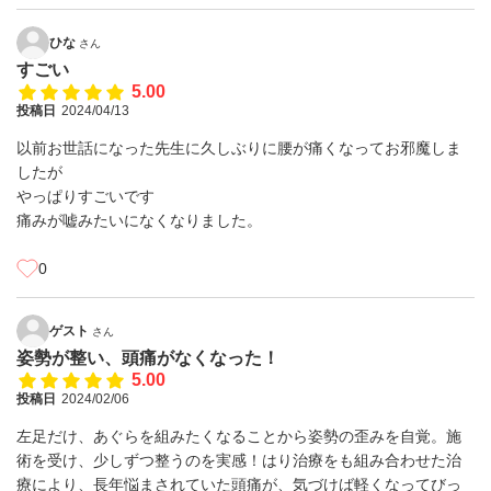
ひな
さん
すごい
5.00
投稿日
2024/04/13
以前お世話になった先生に久しぶりに腰が痛くなってお邪魔しま
したが
やっぱりすごいです
痛みが嘘みたいになくなりました。
0
ゲスト
さん
姿勢が整い、頭痛がなくなった！
5.00
投稿日
2024/02/06
左足だけ、あぐらを組みたくなることから姿勢の歪みを自覚。施
術を受け、少しずつ整うのを実感！はり治療をも組み合わせた治
療により、長年悩まされていた頭痛が、気づけば軽くなってびっ