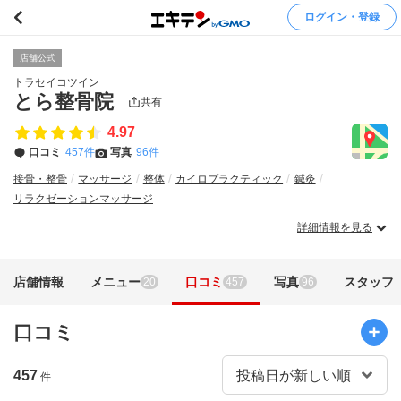
ログイン・登録
店舗公式
トラセイコツイン
とら整骨院
共有
4.97
口コミ
457件
写真
96件
接骨・整骨
マッサージ
整体
カイロプラクティック
鍼灸
リラクゼーションマッサージ
詳細情報を見る
店舗情報
メニュー
口コミ
写真
スタッフ
20
457
96
口コミ
457
件