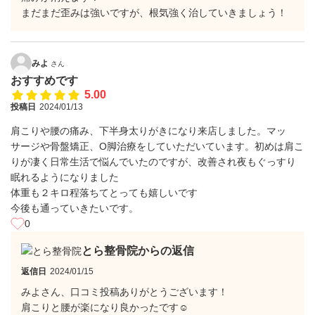
まだまだ歪みは強いですが、根気強く治していきましょう！
みよ
さん
おすすめです
5.00
投稿日
2024/01/13
肩こりや腰の痛み、下半身太りがきになり来店しました。マッ
サージや骨盤矯正、O脚治療をしていただいています。初めは肩こ
りが凄く日常生活で悩んでいたのですが、改善され夜もぐっすり
眠れるようになりました
体重も２キロ程落ちてとっても嬉しいです
今後も通っていきたいです。
0
とら整骨院からの返信
返信日
2024/01/15
みよさん、口コミ投稿ありがとうございます！
肩こりと腰が楽になり良かったです☺