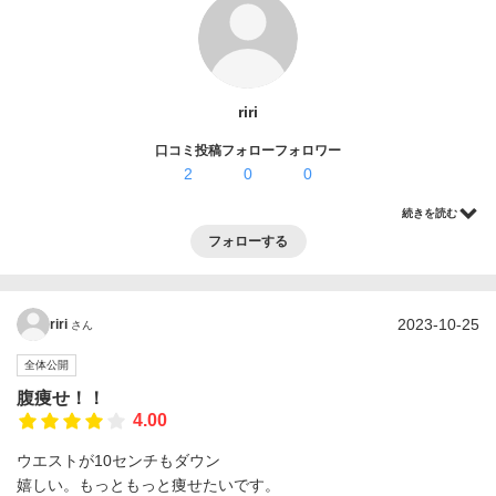
ログイン・登録
riri
口コミ投稿
フォロー
フォロワー
2
0
0
続きを読む
フォローする
2023-10-25
riri
さん
全体公開
腹痩せ！！
4.00
ウエストが10センチもダウン
嬉しい。もっともっと痩せたいです。