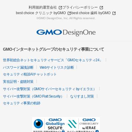
利用規約
運営会社
プライバシーポリシー
best choice クリニック byGMO
best choice 歯科 byGMO
©GMO DesignOne, Inc. All Rights reserved.
GMOインターネットグループのセキュリティ事業について
世界初総合ネットセキュリティサービス「GMOセキュリティ24」
パスワード漏洩診断
Webサイトリスク診断
セキュリティ相談AIチャットボット
実在証明・盗聴対策
サイバー攻撃対策（GMOサイバーセキュリティ byイエラエ）
サイバー攻撃対策（GMO Flatt Security）
なりすまし対策
セキュリティ事業の軌跡