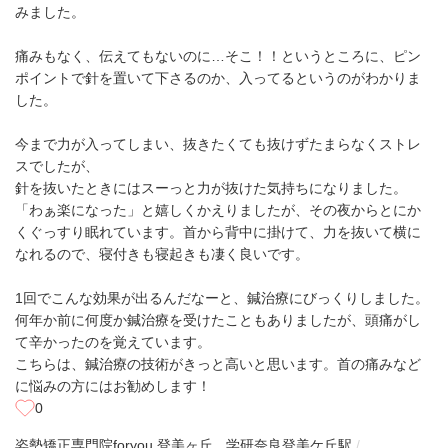
みました。
痛みもなく、伝えてもないのに…そこ！！というところに、ピン
ポイントで針を置いて下さるのか、入ってるというのがわかりま
した。
今まで力が入ってしまい、抜きたくても抜けずたまらなくストレ
スでしたが、
針を抜いたときにはスーっと力が抜けた気持ちになりました。
「わぁ楽になった」と嬉しくかえりましたが、その夜からとにか
くぐっすり眠れています。首から背中に掛けて、力を抜いて横に
なれるので、寝付きも寝起きも凄く良いです。
1回でこんな効果が出るんだなーと、鍼治療にびっくりしました。
何年か前に何度か鍼治療を受けたこともありましたが、頭痛がし
て辛かったのを覚えています。
こちらは、鍼治療の技術がきっと高いと思います。首の痛みなど
に悩みの方にはお勧めします！
0
姿勢矯正専門院foryou 登美ヶ丘
学研奈良登美ケ丘駅