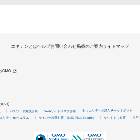
エキテンとは
ヘルプ
お問い合わせ
掲載のご案内
サイトマップ
 byGMO
ついて
セキュリティ相談AIチャットボット
4」
パスワード漏洩診断
Webサイトリスク診断
セキ
ュリティ byイエラエ）
サイバー攻撃対策（GMO Flatt Security）
なりすまし対策