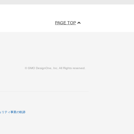
PAGE TOP
© GMO DesignOne, Inc. All Rights reserved.
ュリティ事業の軌跡