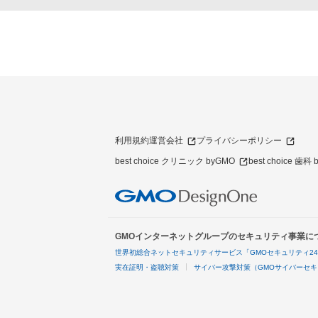
利用規約
運営会社
プライバシーポリシー
best choice クリニック byGMO
best choice 歯科
GMOインターネットグループのセキュリティ事業に
世界初総合ネットセキュリティサービス「GMOセキュリティ2
実在証明・盗聴対策
サイバー攻撃対策（GMOサイバーセキ