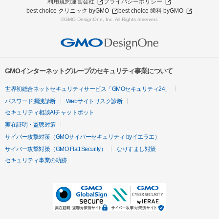
利用規約
運営会社
プライバシーポリシー
best choice クリニック byGMO
best choice 歯科 byGMO
©GMO DesignOne, Inc. All Rights reserved.
GMOインターネットグループのセキュリティ事業について
世界初総合ネットセキュリティサービス「GMOセキュリティ24」
パスワード漏洩診断
Webサイトリスク診断
セキュリティ相談AIチャットボット
実在証明・盗聴対策
サイバー攻撃対策（GMOサイバーセキュリティ byイエラエ）
サイバー攻撃対策（GMO Flatt Security）
なりすまし対策
セキュリティ事業の軌跡