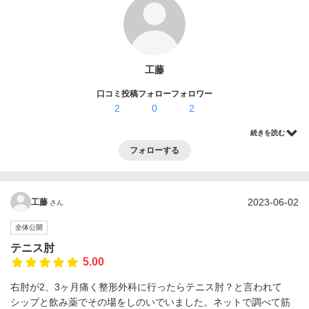
ログイン・登録
工藤
口コミ投稿
フォロー
フォロワー
2
0
2
続きを読む
フォローする
2023-06-02
工藤
さん
全体公開
テニス肘
5.00
右肘が2、3ヶ月痛く整形外科に行ったらテニス肘？と言われて
シップと飲み薬でその場をしのいでいました。ネットで調べて筋