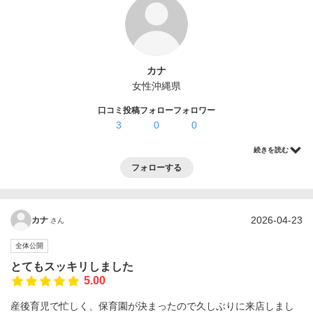
ログイン・登録
カナ
女性
沖縄県
口コミ投稿
フォロー
フォロワー
3
0
0
続きを読む
フォローする
2026-04-23
カナ
さん
全体公開
とてもスッキリしました
5.00
産後育児で忙しく、保育園が決まったので久しぶりに来店しまし