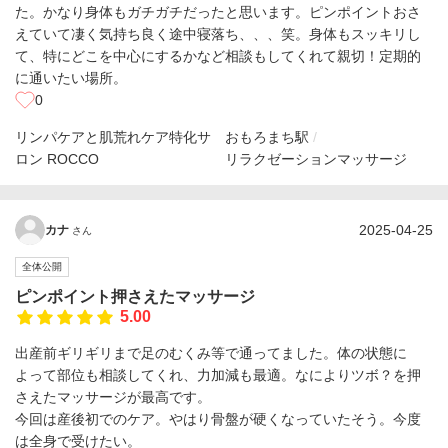
た。かなり身体もガチガチだったと思います。ピンポイントおさ
えていて凄く気持ち良く途中寝落ち、、、笑。身体もスッキリし
て、特にどこを中心にするかなど相談もしてくれて親切！定期的
に通いたい場所。
0
リンパケアと肌荒れケア特化サ
おもろまち駅
ロン ROCCO
リラクゼーションマッサージ
2025-04-25
カナ
さん
全体公開
ピンポイント押さえたマッサージ
5.00
出産前ギリギリまで足のむくみ等で通ってました。体の状態に
よって部位も相談してくれ、力加減も最適。なによりツボ？を押
さえたマッサージが最高です。
今回は産後初でのケア。やはり骨盤が硬くなっていたそう。今度
は全身で受けたい。