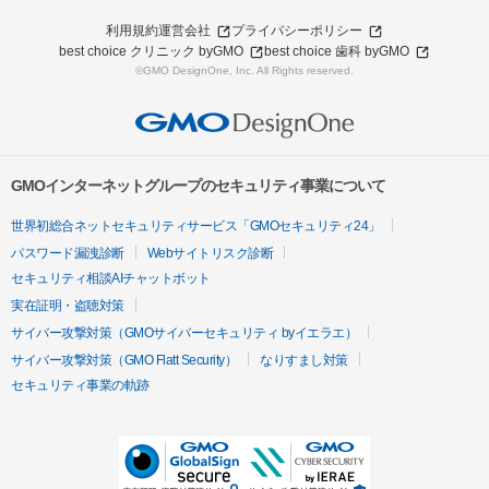
利用規約
運営会社
プライバシーポリシー
best choice クリニック byGMO
best choice 歯科 byGMO
©GMO DesignOne, Inc. All Rights reserved.
GMOインターネットグループのセキュリティ事業について
世界初総合ネットセキュリティサービス「GMOセキュリティ24」
パスワード漏洩診断
Webサイトリスク診断
セキュリティ相談AIチャットボット
実在証明・盗聴対策
サイバー攻撃対策（GMOサイバーセキュリティ byイエラエ）
サイバー攻撃対策（GMO Flatt Security）
なりすまし対策
セキュリティ事業の軌跡