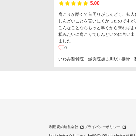
5.00
肩こりが酷くて首周りがしんどく、知人
しんどいことを言いにくかったのですが
こんなことならもっと早くから来ればよ
私みたいに肩こりでしんどいのに言い出
ました
0
いわみ整骨院・鍼灸院
加古川駅
接骨・
利用規約
運営会社
プライバシーポリシー
best choice クリニック byGMO
best choice 歯科