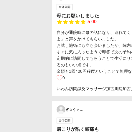
全体公開
母にお願いしました
5.00
自分が通院時に母の話になり、連れてく
よ」と声をかけてもらいました。
お試し施術にも立ち会いましたが、院内
すぐに気に入ったようで即答で次の予約
定期的に訪問してもらうことで生活にリ
るのもいい点です。
金額も1回400円程度ということで無理
0
いわみ訪問鍼灸マッサージ加古川院
加古
ぎょう
さん
全体公開
肩こりが酷く頭痛も