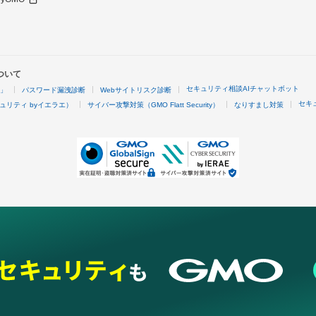
ついて
セキュリティ相談AIチャットボット
4」
パスワード漏洩診断
Webサイトリスク診断
セキ
ュリティ byイエラエ）
サイバー攻撃対策（GMO Flatt Security）
なりすまし対策