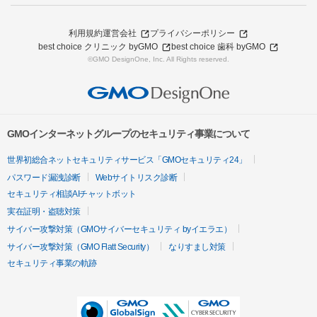
利用規約
運営会社
プライバシーポリシー
best choice クリニック byGMO
best choice 歯科 byGMO
©GMO DesignOne, Inc. All Rights reserved.
GMOインターネットグループのセキュリティ事業について
世界初総合ネットセキュリティサービス「GMOセキュリティ24」
パスワード漏洩診断
Webサイトリスク診断
セキュリティ相談AIチャットボット
実在証明・盗聴対策
サイバー攻撃対策（GMOサイバーセキュリティ byイエラエ）
サイバー攻撃対策（GMO Flatt Security）
なりすまし対策
セキュリティ事業の軌跡