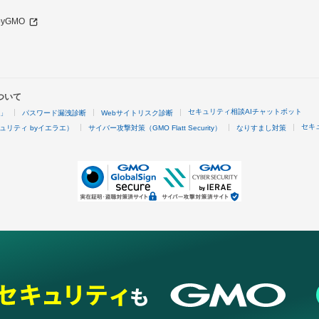
 byGMO
ついて
セキュリティ相談AIチャットボット
4」
パスワード漏洩診断
Webサイトリスク診断
セキ
ュリティ byイエラエ）
サイバー攻撃対策（GMO Flatt Security）
なりすまし対策