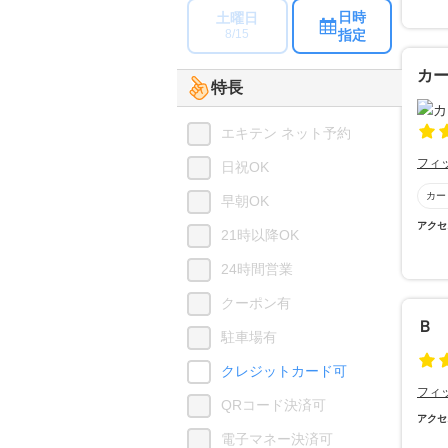
日時
土曜日
指定
8/15
カ
特長
エキテン ネット予約
フィ
日祝OK
カー
早朝OK
アクセ
21時以降OK
24時間営業
クーポン有
Ｂ
駐車場有
クレジットカード可
フィ
QRコード決済可
アクセ
電子マネー決済可