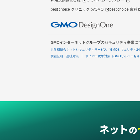
利用規約
運営会社
プライバシーポリシー
best choice クリニック byGMO
best choice 歯科
GMOインターネットグループのセキュリティ事業に
世界初総合ネットセキュリティサービス「GMOセキュリティ2
実在証明・盗聴対策
サイバー攻撃対策（GMOサイバーセキ