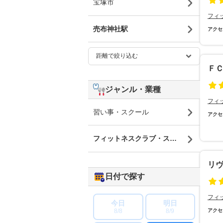
宝塚市
フィ
売布神社駅
アクセ
Ｆ
ジャンル・業種
フィ
習い事・スクール
アクセ
フィットネスクラブ・スポーツジム
リ
日付で探す
フィ
今日
明日
8/8
8/9
アクセ