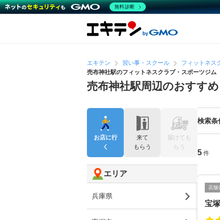
無料診断
エキテン
習い事・スクール
フィットネス
売布神社駅のフィットネスクラブ・スポーツジム
売布神社駅周辺のおすす
検索条
お店に行
来て
届けても
く
もらう
らう
5
件
エリア
店舗
兵庫県
宝