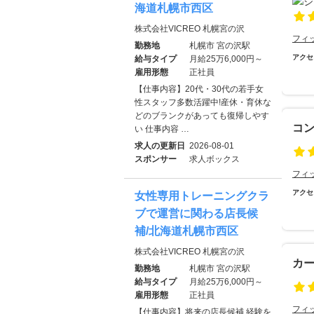
海道札幌市西区
株式会社VICREO 札幌宮の沢
フィ
勤務地
札幌市 宮の沢駅
アクセ
給与タイプ
月給25万6,000円～
雇用形態
正社員
【仕事内容】20代・30代の若手女
性スタッフ多数活躍中!産休・育休な
どのブランクがあっても復帰しやす
コ
い 仕事内容 …
求人の更新日
2026-08-01
スポンサー
求人ボックス
フィ
アクセ
女性専用トレーニングクラ
ブで運営に関わる店長候
補/北海道札幌市西区
株式会社VICREO 札幌宮の沢
カ
勤務地
札幌市 宮の沢駅
給与タイプ
月給25万6,000円～
雇用形態
正社員
フィ
【仕事内容】将来の店長候補 経験を