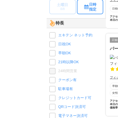
フィ
日時
土曜日
指定
日祝
8/8
アクセ
本日の
特長
エキテン ネット予約
店舗
日祝OK
パ
早朝OK
21時以降OK
24時間営業
フィ
クーポン有
早朝
駐車場有
女性
クレジットカード可
アクセ
本日の
QRコード決済可
価格帯
電子マネー決済可