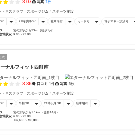
3.07
写真
7枚
ットネスクラブ・スポーツジム
スポーツ施設
OK
21時以降OK
駐車場有
カード可
電子マネー決済可
ス
宮の沢駅から53m （徒歩1分）
営業状況
9:00〜22:00
公式
ターナルフィット西町南
3.36
口コミ
1件
写真
6枚
ットネスクラブ・スポーツジム
スポーツ施設
OK
早朝OK
21時以降OK
駐車場有
ス
宮の沢駅から1.1km （徒歩14分）
営業状況
6:00〜23:00
￥6,600〜￥8,800