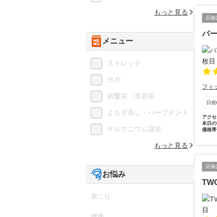
もっと見る
店舗
パ
メニュー
ストレッチ
ヨガ
フィ
岩盤浴・溶岩浴
日祝
よもぎ蒸し・ハーブテント
アクセ
本日の
ゲルマニウム温浴
価格帯
もっと見る
店舗
お悩み
TW
肩こり
腰痛