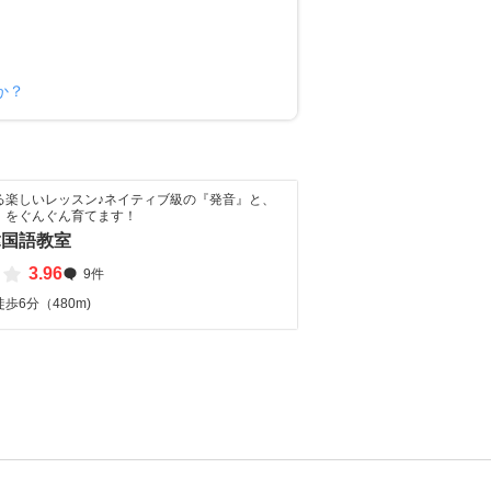
か？
る楽しいレッスン♪ネイティブ級の『発音』と、
』をぐんぐん育てます！
韓国語教室
3.96
9件
歩6分（480m)