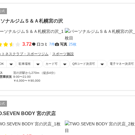
公式
ーソナルジムＳ＆Ａ札幌宮の沢
3.72
口コミ
7件
写真
25枚
ットネスクラブ・スポーツジム
スポーツ施設
OK
駐車場有
カード可
QRコード決済可
電子マネー決済可
ス
宮の沢駅から270m （徒歩4分）
営業状況
9:00〜21:00
￥4,000〜￥90,000
公式
O.SEVEN BODY 宮の沢店