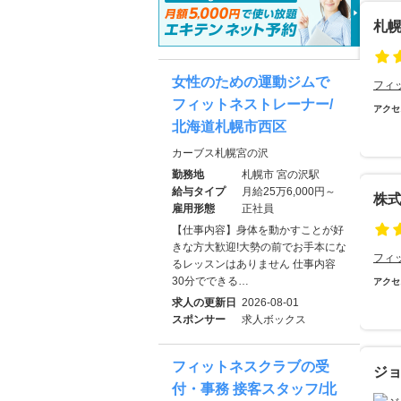
札
女性のための運動ジムで
フィ
フィットネストレーナー/
アクセ
北海道札幌市西区
カーブス札幌宮の沢
勤務地
札幌市 宮の沢駅
給与タイプ
月給25万6,000円～
株
雇用形態
正社員
【仕事内容】身体を動かすことが好
きな方大歓迎!大勢の前でお手本にな
フィ
るレッスンはありません 仕事内容
30分でできる…
アクセ
求人の更新日
2026-08-01
スポンサー
求人ボックス
フィットネスクラブの受
ジ
付・事務 接客スタッフ/北