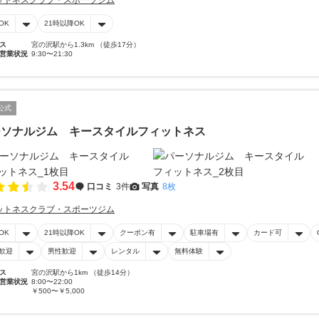
ットネスクラブ・スポーツジム
OK
21時以降OK
ス
宮の沢駅から1.3km （徒歩17分）
営業状況
9:30〜21:30
公式
ーソナルジム キースタイルフィットネス
3.54
口コミ
3件
写真
8枚
ットネスクラブ・スポーツジム
OK
21時以降OK
クーポン有
駐車場有
カード可
歓迎
男性歓迎
レンタル
無料体験
ス
宮の沢駅から1km （徒歩14分）
営業状況
8:00〜22:00
￥500〜￥5,000