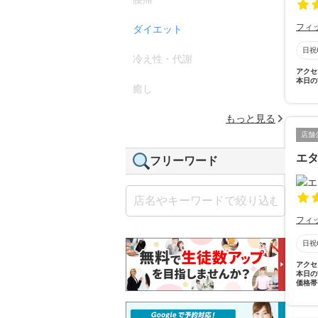
フィ
ダイエット
日祝
冷え性・代謝
アクセ
本日の
癒し
もっと見る
店舗
エ
フリーワード
フィ
日祝
アクセ
本日の
価格帯