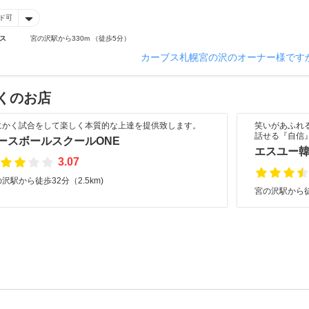
ド可
ス
宮の沢駅から330m （徒歩5分）
カーブス札幌宮の沢のオーナー様です
くのお店
にかく試合をして楽しく本質的な上達を提供致します。
笑いがあふれ
話せる『自信
ースボールスクールONE
エスユー
3.07
沢駅から徒歩32分（2.5km)
宮の沢駅から徒