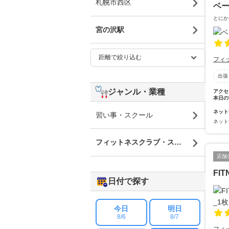
札幌市西区
ベー
とにか
宮の沢駅
フィ
出張
ジャンル・業種
アクセ
本日の
ネット
習い事・スクール
ネット
フィットネスクラブ・スポーツジム
店舗
FI
日付で探す
今日
明日
8/6
8/7