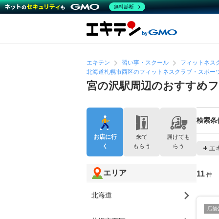
無料診断
エキテン
習い事・スクール
フィットネス
北海道札幌市西区のフィットネスクラブ・スポー
宮の沢駅周辺のおすすめ
検索条
お店に行
来て
届けても
く
もらう
らう
エ
エリア
11
件
北海道
店舗