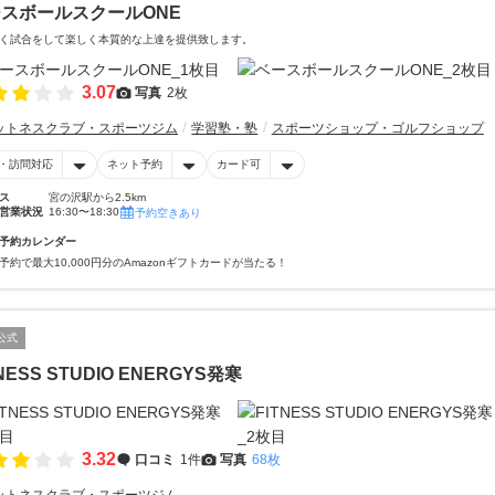
スボールスクールONE
く試合をして楽しく本質的な上達を提供致します。
3.07
写真
2枚
ットネスクラブ・スポーツジム
学習塾・塾
スポーツショップ・ゴルフショップ
・訪問対応
ネット予約
カード可
ス
宮の沢駅から2.5km
営業状況
16:30〜18:30
予約空きあり
予約カレンダー
予約で最大10,000円分のAmazonギフトカードが当たる！
公式
TNESS STUDIO ENERGYS発寒
3.32
口コミ
1件
写真
68枚