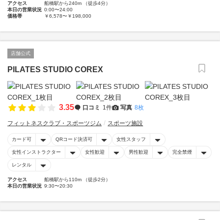
アクセス
船橋駅から240m （徒歩4分）
本日の営業状況
0:00〜24:00
価格帯
￥6,578〜￥198,000
店舗公式
PILATES STUDIO COREX
3.35
口コミ
1件
写真
8枚
フィットネスクラブ・スポーツジム
スポーツ施設
カード可
QRコード決済可
女性スタッフ
女性インストラクター
女性歓迎
男性歓迎
完全禁煙
レンタル
アクセス
船橋駅から110m （徒歩2分）
本日の営業状況
9:30〜20:30