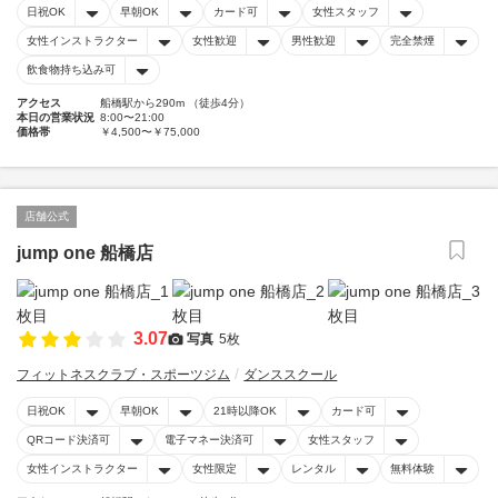
日祝OK
早朝OK
カード可
女性スタッフ
女性インストラクター
女性歓迎
男性歓迎
完全禁煙
飲食物持ち込み可
アクセス
船橋駅から290m （徒歩4分）
本日の営業状況
8:00〜21:00
価格帯
￥4,500〜￥75,000
店舗公式
jump one 船橋店
3.07
写真
5枚
フィットネスクラブ・スポーツジム
ダンススクール
日祝OK
早朝OK
21時以降OK
カード可
QRコード決済可
電子マネー決済可
女性スタッフ
女性インストラクター
女性限定
レンタル
無料体験