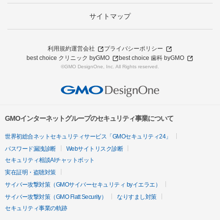
サイトマップ
利用規約
運営会社
プライバシーポリシー
best choice クリニック byGMO
best choice 歯科 byGMO
©GMO DesignOne, Inc. All Rights reserved.
GMOインターネットグループのセキュリティ事業について
世界初総合ネットセキュリティサービス「GMOセキュリティ24」
パスワード漏洩診断
Webサイトリスク診断
セキュリティ相談AIチャットボット
実在証明・盗聴対策
サイバー攻撃対策（GMOサイバーセキュリティ byイエラエ）
サイバー攻撃対策（GMO Flatt Security）
なりすまし対策
セキュリティ事業の軌跡