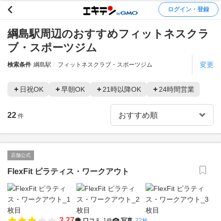
ログイン・登録
綱島駅周辺のおすすめフィットネスクラ
ブ・スポーツジム
変更
検索条件
綱島駅
フィットネスクラブ・スポーツジム
日祝OK
早朝OK
21時以降OK
24時間営業
22
件
店舗公式
FlexFit ピラティス・ワークアウト
3.27
口コミ
1件
写真
22枚