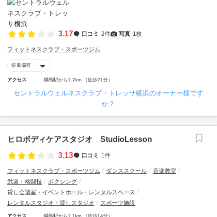
3.17
口コミ
2件
写真
1枚
フィットネスクラブ・スポーツジム
駐車場有
アクセス
綱島駅から1.7km （徒歩21分）
セントラルウェルネスクラブ・トレッサ横浜のオーナー様です
か？
ヒロボディケアスタジオ StudioLesson
3.13
口コミ
1件
フィットネスクラブ・スポーツジム
ダンススクール
音楽教室
武道・格闘技
ボクシング
貸し会議室・イベントホール・レンタルスペース
レンタルスタジオ・貸しスタジオ
スポーツ施設
アクセス
綱島駅から1.1km （徒歩14分）