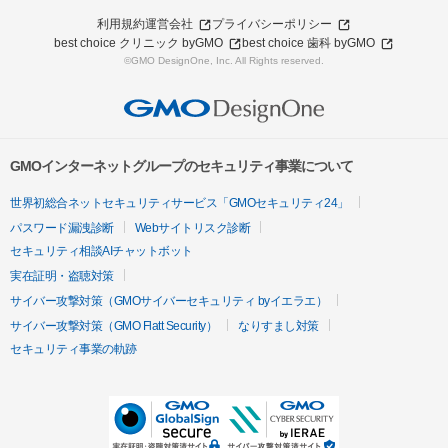
利用規約
運営会社
プライバシーポリシー
best choice クリニック byGMO
best choice 歯科 byGMO
©GMO DesignOne, Inc. All Rights reserved.
GMOインターネットグループのセキュリティ事業について
世界初総合ネットセキュリティサービス「GMOセキュリティ24」
パスワード漏洩診断
Webサイトリスク診断
セキュリティ相談AIチャットボット
実在証明・盗聴対策
サイバー攻撃対策（GMOサイバーセキュリティ byイエラエ）
サイバー攻撃対策（GMO Flatt Security）
なりすまし対策
セキュリティ事業の軌跡