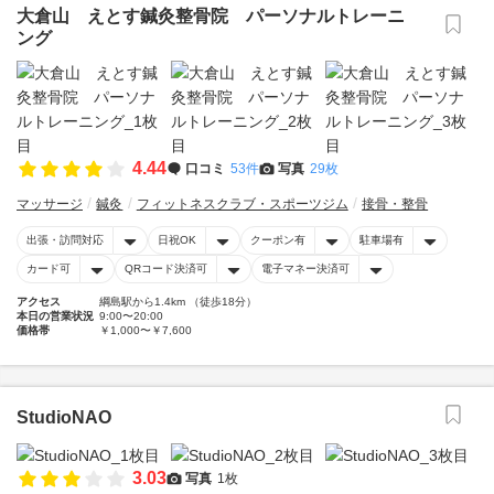
大倉山 えとす鍼灸整骨院 パーソナルトレーニ
ング
4.44
口コミ
53件
写真
29枚
マッサージ
鍼灸
フィットネスクラブ・スポーツジム
接骨・整骨
出張・訪問対応
日祝OK
クーポン有
駐車場有
カード可
QRコード決済可
電子マネー決済可
アクセス
綱島駅から1.4km （徒歩18分）
本日の営業状況
9:00〜20:00
価格帯
￥1,000〜￥7,600
StudioNAO
3.03
写真
1枚