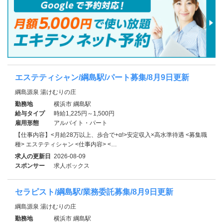
エステティシャン/綱島駅/パート募集/8月9日更新
綱島源泉 湯けむりの庄
勤務地
横浜市 綱島駅
給与タイプ
時給1,225円～1,500円
雇用形態
アルバイト・パート
【仕事内容】<月給28万以上、歩合で+α!>安定収入×高水準待遇 <募集職
種> エステティシャン <仕事内容> <…
求人の更新日
2026-08-09
スポンサー
求人ボックス
セラピスト/綱島駅/業務委託募集/8月9日更新
綱島源泉 湯けむりの庄
勤務地
横浜市 綱島駅