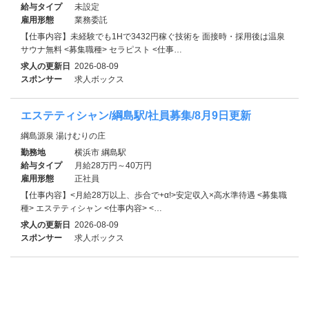
給与タイプ
未設定
雇用形態
業務委託
【仕事内容】未経験でも1Hで3432円稼ぐ技術を 面接時・採用後は温泉
サウナ無料 <募集職種> セラピスト <仕事…
求人の更新日
2026-08-09
スポンサー
求人ボックス
エステティシャン/綱島駅/社員募集/8月9日更新
綱島源泉 湯けむりの庄
勤務地
横浜市 綱島駅
給与タイプ
月給28万円～40万円
雇用形態
正社員
【仕事内容】<月給28万以上、歩合で+α!>安定収入×高水準待遇 <募集職
種> エステティシャン <仕事内容> <…
求人の更新日
2026-08-09
スポンサー
求人ボックス