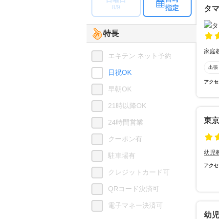
指定
8/9
タ
特長
家庭
エキテン ネット予約
出張
日祝OK
アクセ
早朝OK
21時以降OK
東
24時間営業
クーポン有
幼児
駐車場有
アクセ
クレジットカード可
QRコード決済可
電子マネー決済可
幼児