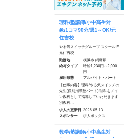
理科/塾講師/小中高生対
象/1コマ90分/週1～OK/元
住吉校
やる気スイッチグループ スクールIE
元住吉校
勤務地
横浜市 綱島駅
給与タイプ
時給1,230円～2,000
円
雇用形態
アルバイト・パート
【仕事内容】理科/やる気スイッチの
先生(個別指導塾パート) 理科をメイ
ン教科として指導していただきます
別教科…
求人の更新日
2026-05-13
スポンサー
求人ボックス
数学/塾講師/小中高生対