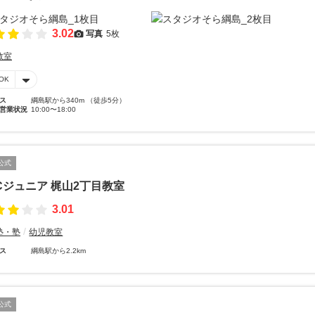
3.02
写真
5枚
教室
OK
ス
綱島駅から340m （徒歩5分）
営業状況
10:00〜18:00
公式
Cジュニア 梶山2丁目教室
3.01
塾・塾
幼児教室
ス
綱島駅から2.2km
公式