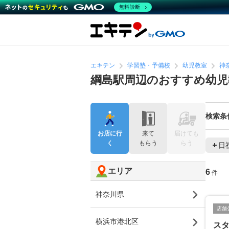
無料診断
エキテン
学習塾・予備校
幼児教室
神
綱島駅周辺のおすすめ幼児
検索条
お店に行
来て
届けても
く
もらう
らう
日
エリア
6
件
神奈川県
店舗
横浜市港北区
ス