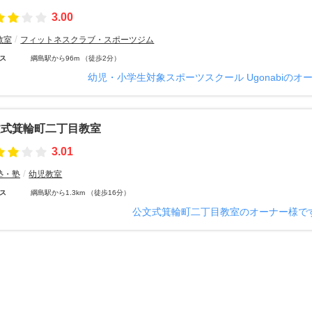
3.00
教室
フィットネスクラブ・スポーツジム
ス
綱島駅から96m （徒歩2分）
幼児・小学生対象スポーツスクール Ugonabiのオ
文式箕輪町二丁目教室
3.01
塾・塾
幼児教室
ス
綱島駅から1.3km （徒歩16分）
公文式箕輪町二丁目教室のオーナー様で