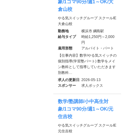
象/1コマ90分/週1～OK/大
倉山校
やる気スイッチグループ スクールIE
大倉山校
勤務地
横浜市 綱島駅
給与タイプ
時給1,250円～2,000
円
雇用形態
アルバイト・パート
【仕事内容】数学/やる気スイッチの
個別指導(学習塾パート) 数学をメイ
ン教科として指導していただきます
別教科…
求人の更新日
2026-05-13
スポンサー
求人ボックス
数学/塾講師/小中高生対
象/1コマ90分/週1～OK/元
住吉校
やる気スイッチグループ スクールIE
元住吉校