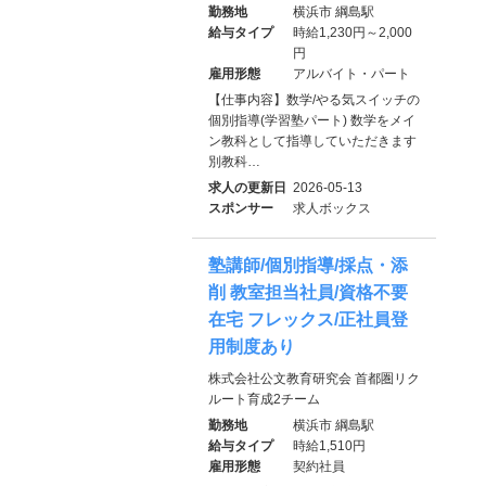
勤務地
横浜市 綱島駅
給与タイプ
時給1,230円～2,000
円
雇用形態
アルバイト・パート
【仕事内容】数学/やる気スイッチの
個別指導(学習塾パート) 数学をメイ
ン教科として指導していただきます
別教科…
求人の更新日
2026-05-13
スポンサー
求人ボックス
塾講師/個別指導/採点・添
削 教室担当社員/資格不要
在宅 フレックス/正社員登
用制度あり
株式会社公文教育研究会 首都圏リク
ルート育成2チーム
勤務地
横浜市 綱島駅
給与タイプ
時給1,510円
雇用形態
契約社員