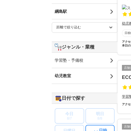
綱島駅
幼児
日祝
アクセ
本日の
ジャンル・業種
学習塾・予備校
店舗
幼児教室
EC
学習
日付で探す
アクセ
今日
明日
8/7
8/8
店舗
日時
日曜日