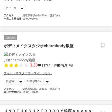
カード可
アクセス
築地市場駅から450m （徒歩6分）
本日の営業状況
11:00〜20:00
店舗公式
ボディメイクスタジオcharmbody銀座
3.33
口コミ
1件
写真
1枚
フィットネスクラブ・スポーツジム
日祝OK
21時以降OK
アクセス
築地市場駅から490m （徒歩7分）
本日の営業状況
10:00〜23:00
ＵＮＤＥＵＸＳＵＰＥＲＢＯＤＹ銀座ｓｅｖｅｎ