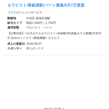
セラピスト/東銀座駅/パート募集/8月7日更新
リラクゼーションサービス
勤務地
中央区 築地市場駅
給与タイプ
時給1,400円～1,750円
雇用形態
アルバイト・パート
【仕事内容】<公式ホテルセラピスト>未経験OK|高級ホテル勤務|月30万
可 自分のペースで <募集職種> セラピス…
求人の更新日
2026-08-07
スポンサー
求人ボックス