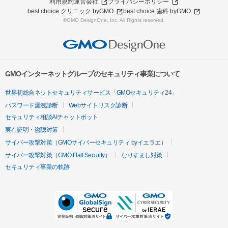
利用規約
運営会社
プライバシーポリシー
best choice クリニック byGMO
best choice 歯科 byGMO
©GMO DesignOne, Inc. All Rights reserved.
GMOインターネットグループのセキュリティ事業について
世界初総合ネットセキュリティサービス「GMOセキュリティ24」
パスワード漏洩診断
Webサイトリスク診断
セキュリティ相談AIチャットボット
実在証明・盗聴対策
サイバー攻撃対策（GMOサイバーセキュリティ byイエラエ）
サイバー攻撃対策（GMO Flatt Security）
なりすまし対策
セキュリティ事業の軌跡