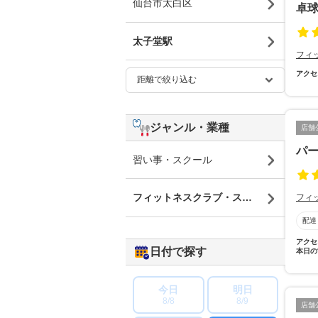
仙台市太白区
卓
太子堂駅
フィ
アクセ
ジャンル・業種
店舗
パー
習い事・スクール
フィットネスクラブ・スポーツジム
フィ
配達
アクセ
日付で探す
本日の
今日
明日
8/8
8/9
店舗