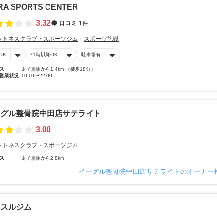
RA SPORTS CENTER
3.32
口コミ
1件
ットネスクラブ・スポーツジム
スポーツ施設
OK
21時以降OK
駐車場有
ス
太子堂駅から1.4km （徒歩18分）
営業状況
10:00〜22:00
ーグル整骨院中田店サテライト
3.00
ットネスクラブ・スポーツジム
ス
太子堂駅から2.8km
イーグル整骨院中田店サテライトのオーナー
ッスルジム