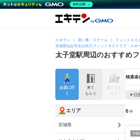
無料診断
エキテン
習い事・スクール
フィットネス
宮城県仙台市太白区のフィットネスクラブ・スポ
太子堂駅周辺のおすすめ
検索条
お店に行
来て
届けても
く
もらう
らう
日
エリア
6
件
宮城県
店舗