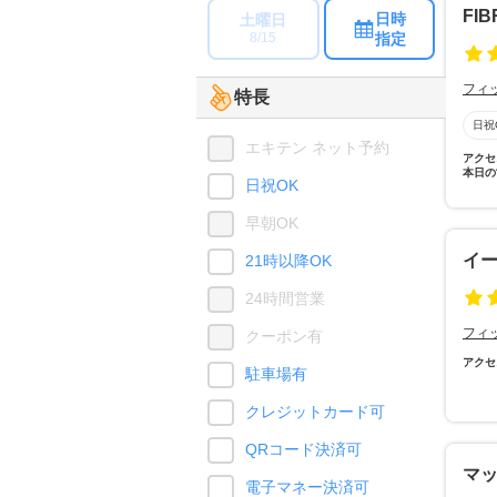
FIB
日時
土曜日
指定
8/15
フィ
特長
日祝
エキテン ネット予約
アクセ
本日の
日祝OK
早朝OK
イ
21時以降OK
24時間営業
フィ
クーポン有
アクセ
駐車場有
クレジットカード可
QRコード決済可
マ
電子マネー決済可