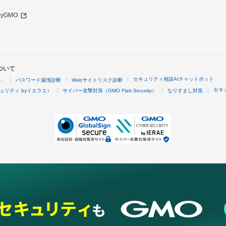
 byGMO
ついて
セキュリティ相談AIチャットボット
4」
パスワード漏洩診断
Webサイトリスク診断
セキ
ュリティ byイエラエ）
サイバー攻撃対策（GMO Flatt Security）
なりすまし対策