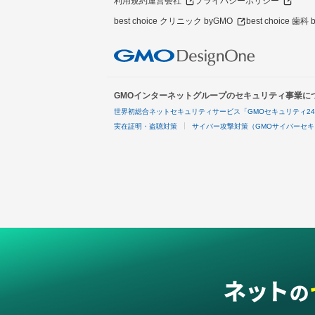
利用規約
運営会社
プライバシーポリシー
best choice クリニック byGMO
best choice 歯科
GMOインターネットグループのセキュリティ事業に
世界初総合ネットセキュリティサービス「GMOセキュリティ2
実在証明・盗聴対策
サイバー攻撃対策（GMOサイバーセキ