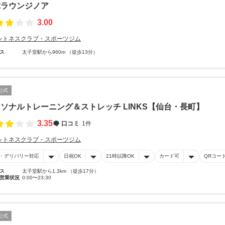
球ラウンジノア
3.00
ットネスクラブ・スポーツジム
ス
太子堂駅から960m （徒歩13分）
公式
ソナルトレーニング＆ストレッチ LINKS【仙台・長町】
3.35
口コミ
1件
ットネスクラブ・スポーツジム
・デリバリー対応
日祝OK
21時以降OK
カード可
QRコー
ス
太子堂駅から1.3km （徒歩17分）
営業状況
0:00〜23:30
公式