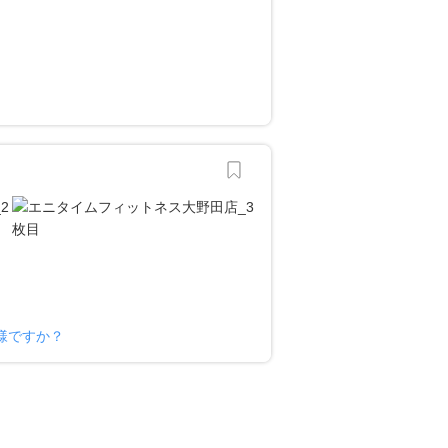
？
様ですか？