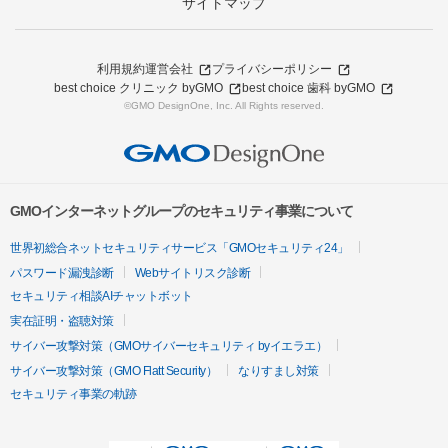
サイトマップ
利用規約
運営会社
プライバシーポリシー
best choice クリニック byGMO
best choice 歯科 byGMO
©GMO DesignOne, Inc. All Rights reserved.
GMOインターネットグループのセキュリティ事業について
世界初総合ネットセキュリティサービス「GMOセキュリティ24」
パスワード漏洩診断
Webサイトリスク診断
セキュリティ相談AIチャットボット
実在証明・盗聴対策
サイバー攻撃対策（GMOサイバーセキュリティ byイエラエ）
サイバー攻撃対策（GMO Flatt Security）
なりすまし対策
セキュリティ事業の軌跡