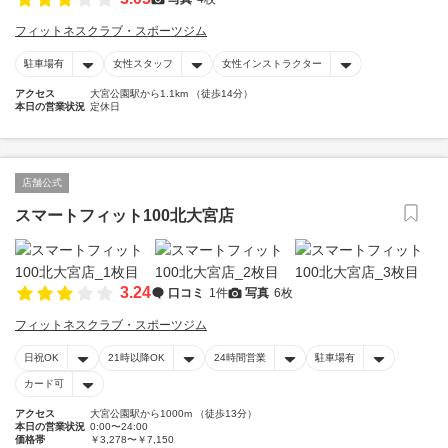
フィットネスクラブ・スポーツジム
駐車場有
女性スタッフ
女性インストラクター
アクセス
大宮公園駅から1.1km （徒歩14分）
本日の営業状況
定休日
店舗公式
スマートフィット100北大宮店
3.24
口コミ
1件
写真
6枚
フィットネスクラブ・スポーツジム
日祝OK
21時以降OK
24時間営業
駐車場有
カード可
アクセス
大宮公園駅から1000m （徒歩13分）
本日の営業状況
0:00〜24:00
価格帯
￥3,278〜￥7,150