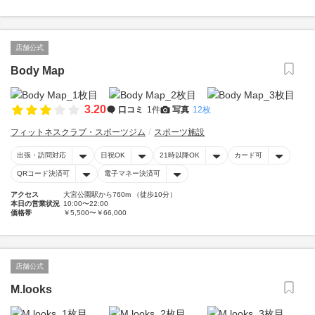
店舗公式
Body Map
3.20
口コミ
1件
写真
12枚
フィットネスクラブ・スポーツジム
スポーツ施設
出張・訪問対応
日祝OK
21時以降OK
カード可
QRコード決済可
電子マネー決済可
アクセス
大宮公園駅から760m （徒歩10分）
本日の営業状況
10:00〜22:00
価格帯
￥5,500〜￥66,000
店舗公式
M.looks