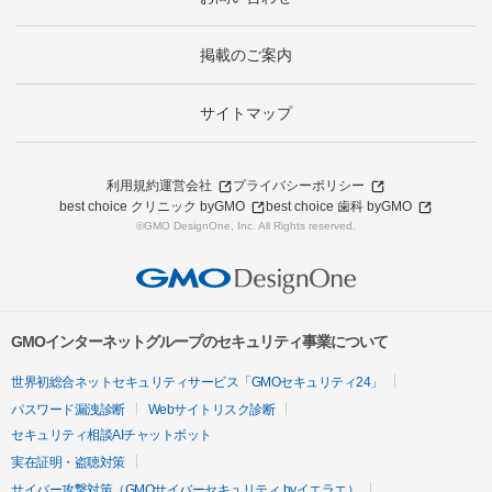
掲載のご案内
サイトマップ
利用規約
運営会社
プライバシーポリシー
best choice クリニック byGMO
best choice 歯科 byGMO
©GMO DesignOne, Inc. All Rights reserved.
GMOインターネットグループのセキュリティ事業について
世界初総合ネットセキュリティサービス「GMOセキュリティ24」
パスワード漏洩診断
Webサイトリスク診断
セキュリティ相談AIチャットボット
実在証明・盗聴対策
サイバー攻撃対策（GMOサイバーセキュリティ byイエラエ）