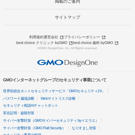
掲載のご案内
サイトマップ
利用規約
運営会社
プライバシーポリシー
best choice クリニック byGMO
best choice 歯科 byGMO
©GMO DesignOne, Inc. All Rights reserved.
GMOインターネットグループのセキュリティ事業について
世界初総合ネットセキュリティサービス「GMOセキュリティ24」
パスワード漏洩診断
Webサイトリスク診断
セキュリティ相談AIチャットボット
実在証明・盗聴対策
サイバー攻撃対策（GMOサイバーセキュリティ byイエラエ）
サイバー攻撃対策（GMO Flatt Security）
なりすまし対策