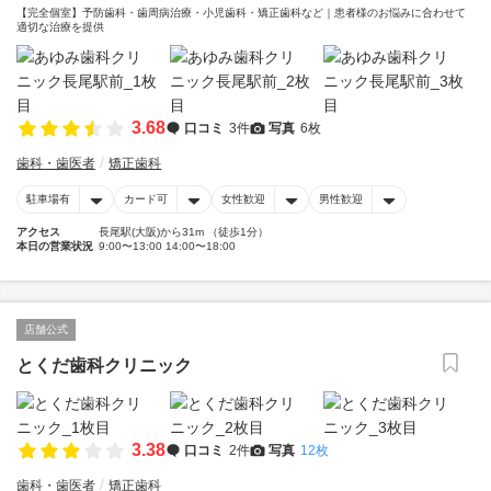
【完全個室】予防歯科・歯周病治療・小児歯科・矯正歯科など｜患者様のお悩みに合わせて
適切な治療を提供
3.68
口コミ
3件
写真
6枚
歯科・歯医者
矯正歯科
駐車場有
カード可
女性歓迎
男性歓迎
アクセス
長尾駅(大阪)から31m （徒歩1分）
本日の営業状況
9:00〜13:00 14:00〜18:00
店舗公式
とくだ歯科クリニック
3.38
口コミ
2件
写真
12枚
歯科・歯医者
矯正歯科