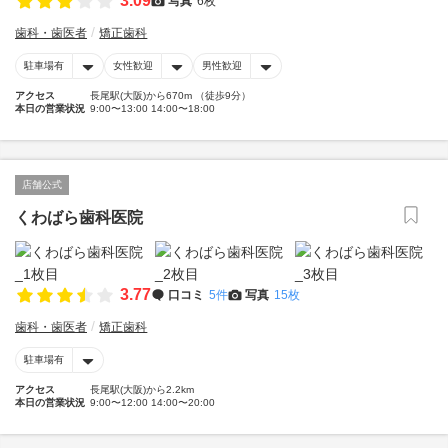
3.09
写真
6枚
歯科・歯医者
矯正歯科
駐車場有
女性歓迎
男性歓迎
アクセス
長尾駅(大阪)から670m （徒歩9分）
本日の営業状況
9:00〜13:00 14:00〜18:00
店舗公式
くわばら歯科医院
3.77
口コミ
5件
写真
15枚
歯科・歯医者
矯正歯科
駐車場有
アクセス
長尾駅(大阪)から2.2km
本日の営業状況
9:00〜12:00 14:00〜20:00