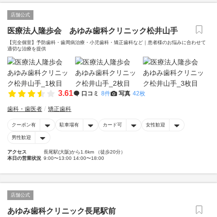
店舗公式
医療法人隆歩会 あゆみ歯科クリニック松井山手
【完全個室】予防歯科・歯周病治療・小児歯科・矯正歯科など｜患者様のお悩みに合わせて
適切な治療を提供
3.61
口コミ
8件
写真
42枚
歯科・歯医者
矯正歯科
クーポン有
駐車場有
カード可
女性歓迎
男性歓迎
アクセス
長尾駅(大阪)から1.6km （徒歩20分）
本日の営業状況
9:00〜13:00 14:00〜18:00
店舗公式
あゆみ歯科クリニック長尾駅前