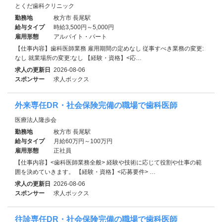
とくだ歯科クリニック
勤務地
枚方市 長尾駅
給与タイプ
時給3,500円～5,000円
雇用形態
アルバイト・パート
【仕事内容】歯科医師業務 雇用期間の定めなし 従事すべき業務の変更:
なし 就業場所の変更:なし 【経験・資格】<応…
求人の更新日
2026-08-06
スポンサー
求人ボックス
外来専任DR・社会保険完備の職場で歯科医師
医療法人隆歩会
勤務地
枚方市 長尾駅
給与タイプ
月給60万円～100万円
雇用形態
正社員
【仕事内容】<歯科医師業務全般> 経験や技術に応じて役割や仕事の範
囲を決めていきます。 【経験・資格】<応募要件> …
求人の更新日
2026-08-06
スポンサー
求人ボックス
往診専任DR・社会保険完備の職場で歯科医師