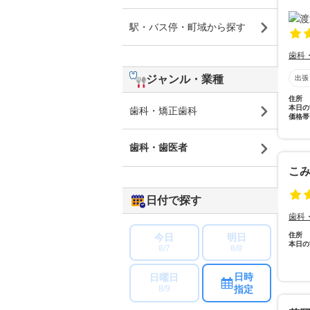
駅・バス停・町域から探す
歯科
ジャンル・業種
出張
住所
本日の
歯科・矯正歯科
価格帯
歯科・歯医者
こ
日付で探す
歯科
住所
今日
明日
本日の
8/7
8/8
日時
日曜日
指定
8/9