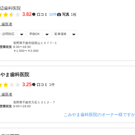
3.82
口コミ
10件
写真
1枚
・歯医者
・訪問対応
早朝OK
駐車場有
長野県千曲市稲荷山１０７７−１
営業状況
8:30〜18:30
￥1,500〜￥2,000
みやま歯科医院
3.25
口コミ
1件
・歯医者
長野県千曲市力石１３１２－７
営業状況
9:00〜19:00
こみやま歯科医院のオーナー様です