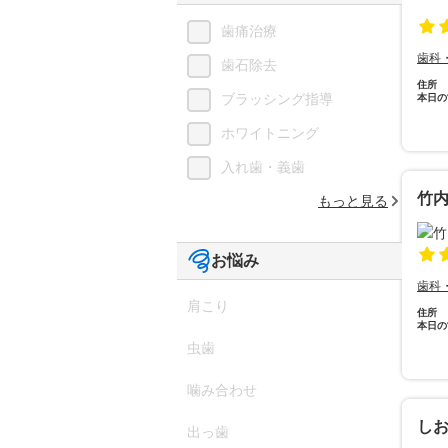
歯痛治療
歯科
歯石除去
住所
ブラッシング指導
本日の
ホワイトニング
入れ歯・義歯
竹
もっと見る
お悩み
歯科
肩こり
住所
本日の
虫歯
噛み合わせ
し
出っ歯