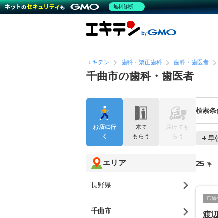
無料診断
エキテン
歯科・矯正歯科
歯科・歯医者
千曲市の歯科・歯医者
検索条
お店に行
来て
届けても
く
もらう
らう
早
エリア
25
件
長野県
店舗
千曲市
渡