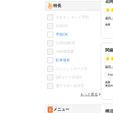
花
特長
エキテン ネット予約
歯科
住所
日祝OK
早朝OK
21時以降OK
関
24時間営業
駐車場有
歯科
クレジットカード可
早朝
QRコード決済可
住所
電子マネー決済可
本日の
もっと見る
メニュー
榑