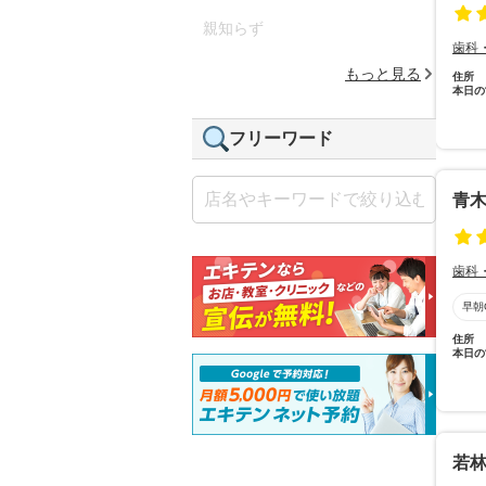
親知らず
歯科
もっと見る
住所
本日の
フリーワード
青
歯科
早朝
住所
本日の
若