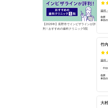
歯科
住所
本日の
【2026年】長野市でインビザラインが評
判！おすすめの歯科クリニック5院
竹
歯科
早朝
住所
本日の
大