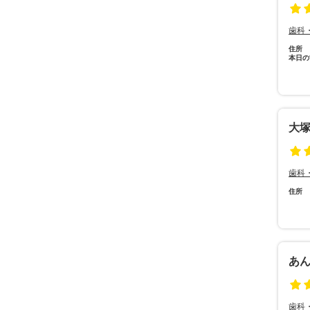
歯科
住所
本日の
大
歯科
住所
あ
歯科