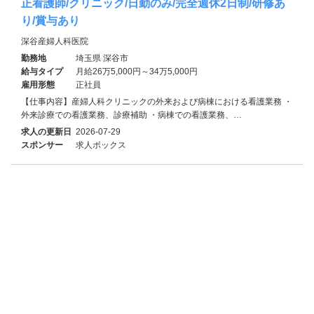
正看護師/クリニック/日勤のみ/完全週休2日制/研修あ
り/賞与あり
深谷産婦人科医院
勤務地
埼玉県 深谷市
給与タイプ
月給26万5,000円～34万5,000円
雇用形態
正社員
【仕事内容】産婦人科クリニックの外来および病棟における看護業務 ・
外来診療での看護業務、診療補助 ・病棟での看護業務、…
求人の更新日
2026-07-29
スポンサー
求人ボックス