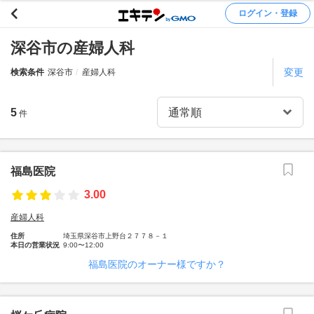
ログイン・登録
深谷市の産婦人科
変更
検索条件
深谷市
産婦人科
5
件
福島医院
3.00
産婦人科
住所
埼玉県深谷市上野台２７７８－１
本日の営業状況
9:00〜12:00
福島医院のオーナー様ですか？