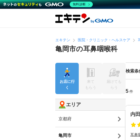
無料診断
エキテン
医院・クリニック・ヘルスケア
亀岡市の耳鼻咽喉科
検索条
お店に行
来て
届けても
く
もらう
らう
5
件
エリア
内
京都府
耳鼻
亀岡市