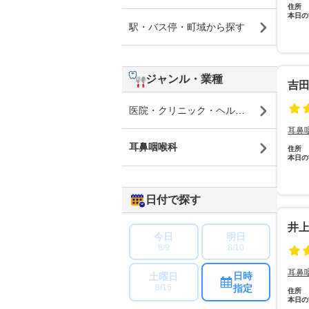
住所
本日の
駅・バス停・町域から探す
ジャンル・業種
吉
医院・クリニック・ヘルスケア
耳鼻
耳鼻咽喉科
住所
本日の
日付で探す
井
今日
明日
8/9
8/10
耳鼻
日時
土曜日
指定
8/15
住所
本日の