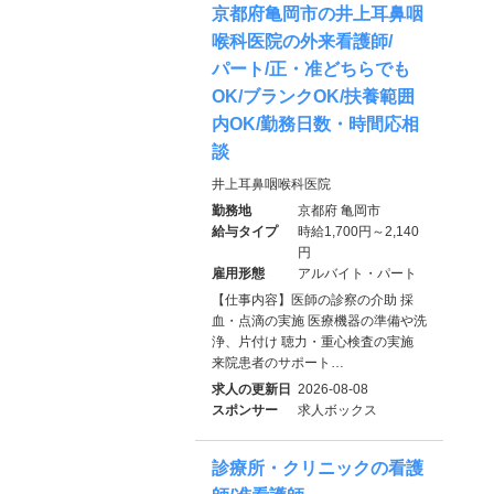
京都府亀岡市の井上耳鼻咽
喉科医院の外来看護師/
パート/正・准どちらでも
OK/ブランクOK/扶養範囲
内OK/勤務日数・時間応相
談
井上耳鼻咽喉科医院
勤務地
京都府 亀岡市
給与タイプ
時給1,700円～2,140
円
雇用形態
アルバイト・パート
【仕事内容】医師の診察の介助 採
血・点滴の実施 医療機器の準備や洗
浄、片付け 聴力・重心検査の実施
来院患者のサポート…
求人の更新日
2026-08-08
スポンサー
求人ボックス
診療所・クリニックの看護