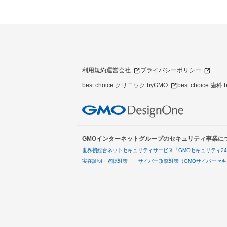
利用規約
運営会社
プライバシーポリシー
best choice クリニック byGMO
best choice 歯科
GMOインターネットグループのセキュリティ事業に
世界初総合ネットセキュリティサービス「GMOセキュリティ2
実在証明・盗聴対策
サイバー攻撃対策（GMOサイバーセキ