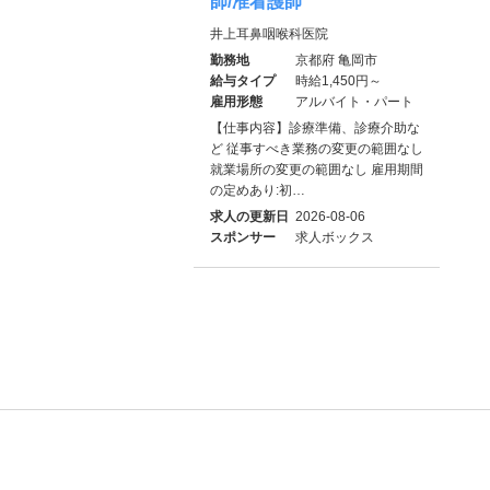
師/准看護師
井上耳鼻咽喉科医院
勤務地
京都府 亀岡市
給与タイプ
時給1,450円～
雇用形態
アルバイト・パート
【仕事内容】診療準備、診療介助な
ど 従事すべき業務の変更の範囲なし
就業場所の変更の範囲なし 雇用期間
の定めあり:初…
求人の更新日
2026-08-06
スポンサー
求人ボックス