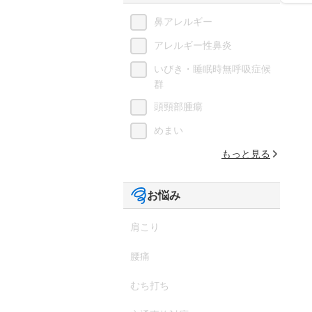
鼻アレルギー
アレルギー性鼻炎
いびき・睡眠時無呼吸症候
群
頭頸部腫瘍
めまい
もっと見る
お悩み
肩こり
腰痛
むち打ち