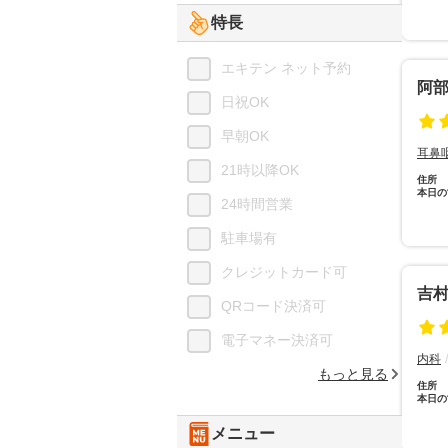
特長
エキテン ネット予約
阿
日祝OK
早朝OK
耳鼻
21時以降OK
住所
本日の
24時間営業
駐車場有
クレジットカード可
吉
QRコード決済可
電子マネー決済可
内科
もっと見る
住所
本日の
メニュー