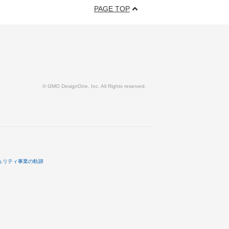
PAGE TOP
© GMO DesignOne, Inc. All Rights reserved.
ュリティ事業の軌跡