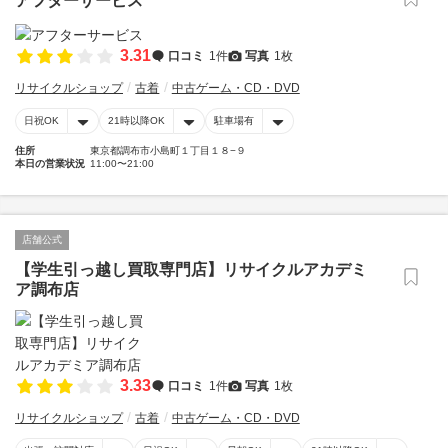
アフターサービス
3.31
口コミ
1件
写真
1枚
リサイクルショップ
古着
中古ゲーム・CD・DVD
日祝OK
21時以降OK
駐車場有
住所
東京都調布市小島町１丁目１８−９
本日の営業状況
11:00〜21:00
店舗公式
【学生引っ越し買取専門店】リサイクルアカデミ
ア調布店
3.33
口コミ
1件
写真
1枚
リサイクルショップ
古着
中古ゲーム・CD・DVD