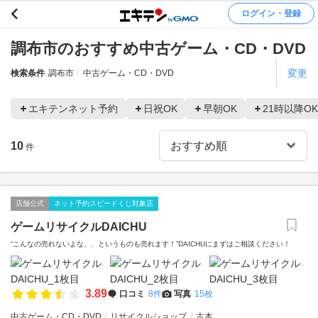
ログイン・登録
調布市のおすすめ中古ゲーム・CD・DVD
変更
検索条件
調布市
中古ゲーム・CD・DVD
エキテンネット予約
日祝OK
早朝OK
21時以降OK
10
件
店舗公式
ネット予約スピードくじ対象店
ゲームリサイクルDAICHU
“こんなの売れないよな、、というものも売れます！”DAICHUにまずはご相談ください！
3.89
口コミ
8件
写真
15枚
中古ゲーム・CD・DVD
リサイクルショップ
古本