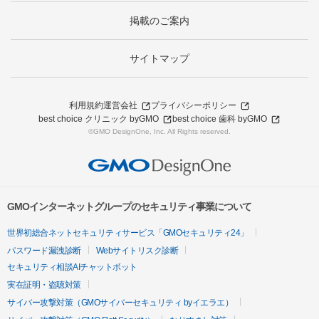
掲載のご案内
サイトマップ
利用規約
運営会社
プライバシーポリシー
best choice クリニック byGMO
best choice 歯科 byGMO
©GMO DesignOne, Inc. All Rights reserved.
GMOインターネットグループのセキュリティ事業について
世界初総合ネットセキュリティサービス「GMOセキュリティ24」
パスワード漏洩診断
Webサイトリスク診断
セキュリティ相談AIチャットボット
実在証明・盗聴対策
サイバー攻撃対策（GMOサイバーセキュリティ byイエラエ）