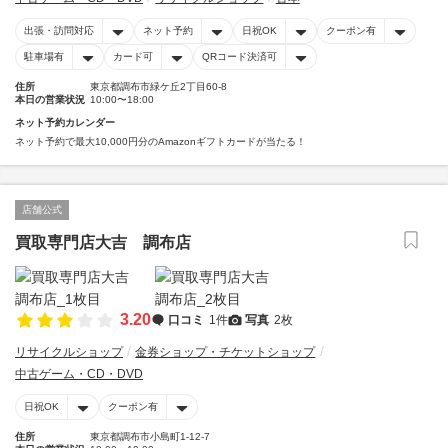
出張・訪問対応
ネット予約
日祝OK
クーポン有
駐車場有
カード可
QRコード決済可
住所
東京都調布市緑ケ丘2丁目60-8
本日の営業状況
10:00〜18:00
ネット予約カレンダー
ネット予約で最大10,000円分のAmazonギフトカードが当たる！
店舗公式
買取専門店大吉 調布店
3.20
口コミ
1件
写真
2枚
リサイクルショップ
金券ショップ・チケットショップ
中古ゲーム・CD・DVD
日祝OK
クーポン有
住所
東京都調布市小島町1-12-7