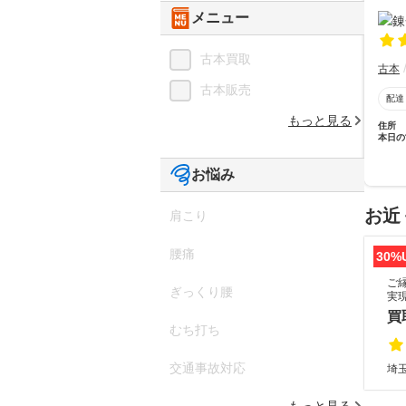
メニュー
古本買取
古本
古本販売
配達
もっと見る
住所
本日の
お悩み
お近
肩こり
腰痛
30%
ご
ぎっくり腰
実
買
むち打ち
交通事故対応
埼
もっと見る