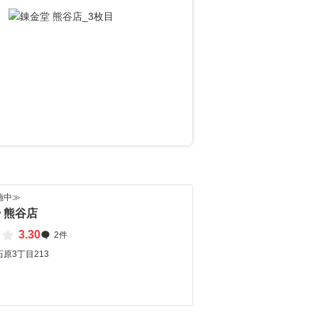
？
施中≫
 熊谷店
3.30
2件
原3丁目213