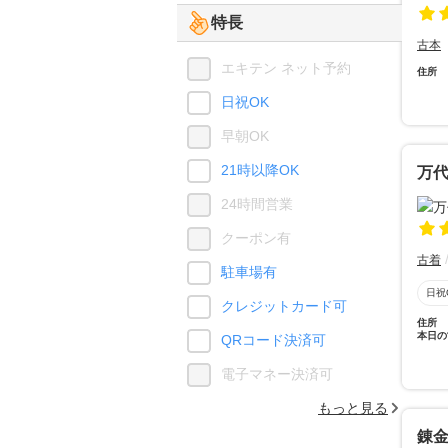
特長
古本
エキテン ネット予約
住所
日祝OK
早朝OK
21時以降OK
万
24時間営業
クーポン有
古着
駐車場有
日祝
クレジットカード可
住所
本日の
QRコード決済可
電子マネー決済可
もっと見る
錬金