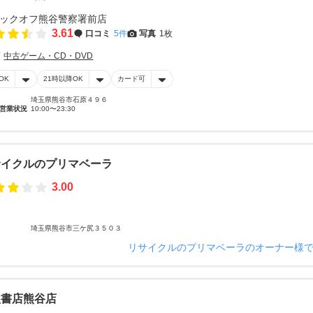
3.61
口コミ
5件
写真
1枚
中古ゲーム・CD・DVD
OK
21時以降OK
カード可
埼玉県熊谷市石原４９６
営業状況
10:00〜23:30
サイクルのプリマベーラ
3.00
埼玉県熊谷市三ケ尻３５０３
リサイクルのプリマベーラのオーナー様
根書店熊谷店