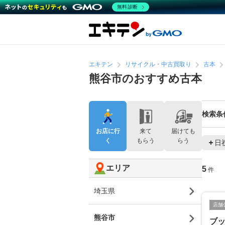
無料診断
エキテン
リサイクル・中古買取り
古本
熊谷市のおすすめ古本
検索条
お店に行
来て
届けても
く
もらう
らう
日
エリア
5
件
埼玉県
店舗
熊谷市
ブ