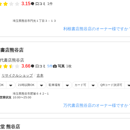
3.15
口コミ
1件
埼玉県熊谷市円光１丁目３－１３
利根書店熊谷店のオーナー様ですか
代書店熊谷店
3.66
口コミ
5件
写真
1枚
リサイクルショップ
古本
OK
21時以降OK
駐車場有
カード可
QRコード決済可
埼玉県熊谷市肥塚６４２−１
営業状況
10:00〜25:00
万代書店熊谷店のオーナー様ですか
堂 熊谷店