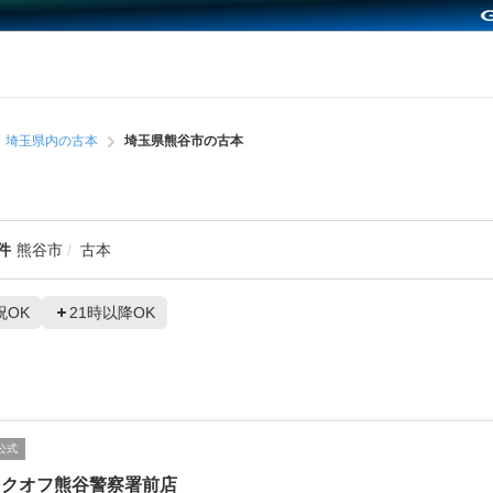
埼玉県内の古本
埼玉県熊谷市の古本
件
熊谷市
古本
祝OK
21時以降OK
公式
ックオフ熊谷警察署前店