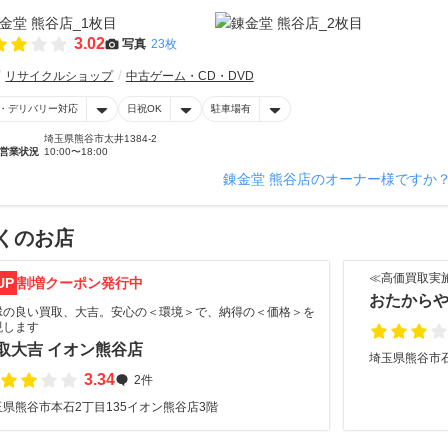
3.02
写真
23枚
リサイクルショップ
中古ゲーム・CD・DVD
・デリバリー対応
日祝OK
駐車場有
埼玉県熊谷市太井1384-2
営業状況
10:00〜18:00
錬金堂 熊谷店のオーナー様ですか
くのお店
≪高価買取実
UP
割増クーポン発行中
おたからや
縁の良い買取、大吉。安心の＜環境＞で、納得の＜価格＞を
現します
取大吉 イオン熊谷店
埼玉県熊谷市石
3.34
2件
玉県熊谷市本石2丁目135イオン熊谷店3階