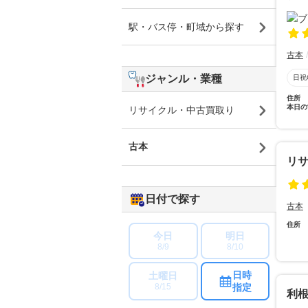
駅・バス停・町域から探す
古本
ジャンル・業種
日祝
住所
本日の
リサイクル・中古買取り
古本
リ
日付で探す
古本
住所
今日
明日
8/9
8/10
日時
土曜日
指定
8/15
利