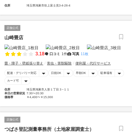
住所
埼玉県鴻巣市吹上富士見3-4-26-4
店舗公式
山崎畳店
3.18
口コミ
1件
写真
11枚
畳・障子・壁紙張り替え
害虫・害獣駆除
便利屋・代行サービス
配達・デリバリー対応
日祝OK
早朝OK
駐車場有
カード可
住所
埼玉県鴻巣市人形１丁目３−１１
本日の営業状況
7:30〜20:30
価格帯
￥4,400〜￥15,000
店舗公式
つばさ登記測量事務所（土地家屋調査士）