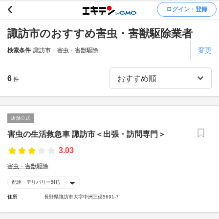
ログイン・登録
諏訪市のおすすめ害虫・害獣駆除業者
変更
検索条件
諏訪市
害虫・害獣駆除
6
件
店舗公式
害虫の生活救急車 諏訪市＜出張・訪問専門＞
3.03
害虫・害獣駆除
配達・デリバリー対応
住所
長野県諏訪市大字中洲三俣5691-7