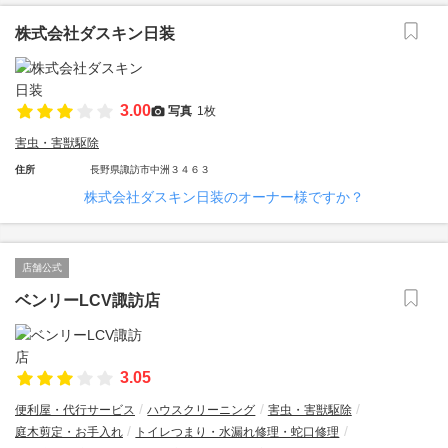
株式会社ダスキン日装
3.00
写真
1枚
害虫・害獣駆除
住所
長野県諏訪市中洲３４６３
株式会社ダスキン日装のオーナー様ですか？
店舗公式
ベンリーLCV諏訪店
3.05
便利屋・代行サービス
ハウスクリーニング
害虫・害獣駆除
庭木剪定・お手入れ
トイレつまり・水漏れ修理・蛇口修理