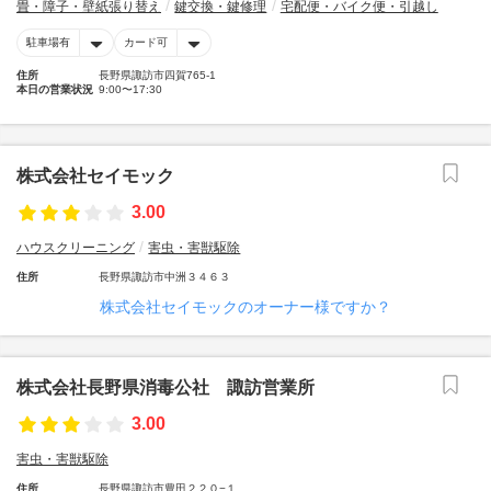
畳・障子・壁紙張り替え
鍵交換・鍵修理
宅配便・バイク便・引越し
駐車場有
カード可
住所
長野県諏訪市四賀765-1
本日の営業状況
9:00〜17:30
株式会社セイモック
3.00
ハウスクリーニング
害虫・害獣駆除
住所
長野県諏訪市中洲３４６３
株式会社セイモックのオーナー様ですか？
株式会社長野県消毒公社 諏訪営業所
3.00
害虫・害獣駆除
住所
長野県諏訪市豊田２２０−１