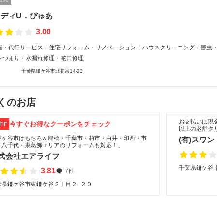
ンディU．ぴゅあ
3.00
屋・代行サービス
住宅リフォーム・リノベーション
ハウスクリーニング
害虫
レつまり・水漏れ修理・蛇口修理
千葉県鎌ケ谷市北初富14-23
くのお店
お支払いは現
FF
今すぐお得なクーポンをチェック
以上の老舗ク
鎌ヶ谷市はもちろん船橋・千葉市・柏市・白井・印西・市
(有)スワ
・八千代・東葛飾エリアのリフォームも対応！」
式会社エアライフ
千葉県鎌ケ谷市
3.81
7件
葉県鎌ケ谷市東鎌ケ谷２丁目２−２０