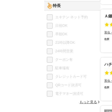
特長
Ａ
エキテン ネット予約
日祝OK
害虫
早朝OK
住所
21時以降OK
24時間営業
クーポン有
ハ
駐車場有
クレジットカード可
害虫
QRコード決済可
住所
電子マネー決済可
もっと見る
店舗