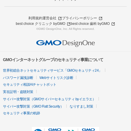
利用規約
運営会社
プライバシーポリシー
best choice クリニック byGMO
best choice 歯科 byGMO
©GMO DesignOne, Inc. All Rights reserved.
GMOインターネットグループのセキュリティ事業について
世界初総合ネットセキュリティサービス「GMOセキュリティ24」
パスワード漏洩診断
Webサイトリスク診断
セキュリティ相談AIチャットボット
実在証明・盗聴対策
サイバー攻撃対策（GMOサイバーセキュリティ byイエラエ）
サイバー攻撃対策（GMO Flatt Security）
なりすまし対策
セキュリティ事業の軌跡