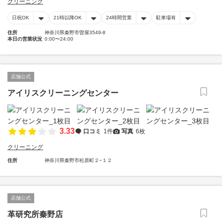
クリーニング
日祝OK
21時以降OK
24時間営業
駐車場有
住所
神奈川県秦野市曽屋3549-8
本日の営業状況
0:00〜24:00
店舗公式
アイリスクリーニングセンター
3.33
口コミ
1件
写真
6枚
クリーニング
住所
神奈川県秦野市松原町２−１２
店舗公式
革研究所秦野店