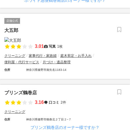
ホワイト急便鶴巻南店のオーナー様ですか？
店舗公式
大五郎
3.01
写真
1枚
クリーニング
家事代行・家政婦
庭木剪定・お手入れ
便利屋・代行サービス
片づけ・遺品整理
住所
神奈川県秦野市南矢名1183-14
プリンズ鶴巻店
3.16
口コミ
2件
クリーニング
住所
神奈川県秦野市鶴巻北２丁目２−７
プリンズ鶴巻店のオーナー様ですか？