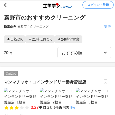
ログイン・登録
秦野市のおすすめクリーニング
変更
検索条件
秦野市
クリーニング
日祝OK
21時以降OK
24時間営業
70
件
店舗公式
マンマチャオ・コインランドリー秦野曽屋店
3.27
口コミ
2件
写真
8枚