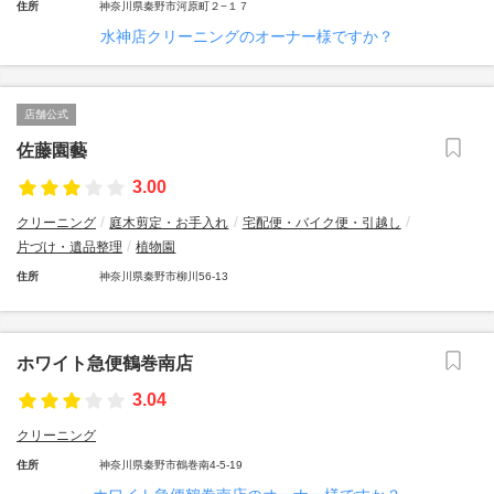
住所
神奈川県秦野市河原町２−１７
水神店クリーニングのオーナー様ですか？
店舗公式
佐藤園藝
3.00
クリーニング
庭木剪定・お手入れ
宅配便・バイク便・引越し
片づけ・遺品整理
植物園
住所
神奈川県秦野市柳川56-13
ホワイト急便鶴巻南店
3.04
クリーニング
住所
神奈川県秦野市鶴巻南4-5-19