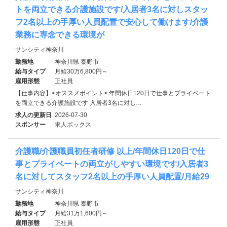
トを両立できる介護施設です/入居者3名に対しスタッ
フ2名以上の手厚い人員配置で安心して働けます/介護
業務に専念できる環境が
サンシティ神奈川
勤務地
神奈川県 秦野市
給与タイプ
月給30万6,800円～
雇用形態
正社員
【仕事内容】<オススメポイント> 年間休日120日で仕事とプライベート
を両立できる介護施設です 入居者3名に対し…
求人の更新日
2026-07-30
スポンサー
求人ボックス
介護職/介護職員初任者研修 以上/年間休日120日で仕
事とプライベートの両立がしやすい環境です/入居者3
名に対してスタッフ2名以上の手厚い人員配置/月給29
サンシティ神奈川
勤務地
神奈川県 秦野市
給与タイプ
月給31万1,600円～
雇用形態
正社員