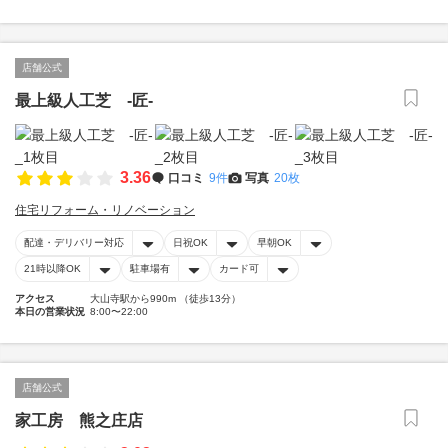
店舗公式
最上級人工芝 -匠-
3.36
口コミ
9件
写真
20枚
住宅リフォーム・リノベーション
配達・デリバリー対応
日祝OK
早朝OK
21時以降OK
駐車場有
カード可
アクセス
大山寺駅から990m （徒歩13分）
本日の営業状況
8:00〜22:00
店舗公式
家工房 熊之庄店