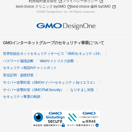
利用規約
運営会社
プライバシーポリシー
best choice クリニック byGMO
best choice 歯科 byGMO
©GMO DesignOne, Inc. All Rights reserved.
GMOインターネットグループのセキュリティ事業について
世界初総合ネットセキュリティサービス「GMOセキュリティ24」
パスワード漏洩診断
Webサイトリスク診断
セキュリティ相談AIチャットボット
実在証明・盗聴対策
サイバー攻撃対策（GMOサイバーセキュリティ byイエラエ）
サイバー攻撃対策（GMO Flatt Security）
なりすまし対策
セキュリティ事業の軌跡