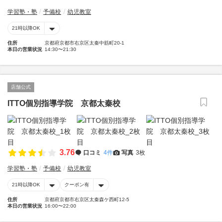
学習塾・塾
予備校
幼児教室
21時以降OK
住所
京都府京都市右京区太秦中筋町20-1
本日の営業状況
14:30〜21:30
店舗公式
ITTO個別指導学院 京都太秦校
3.76
口コミ
4件
写真
3枚
学習塾・塾
予備校
幼児教室
21時以降OK
クーポン有
住所
京都府京都市右京区太秦森ケ西町12-5
本日の営業状況
16:00〜22:00