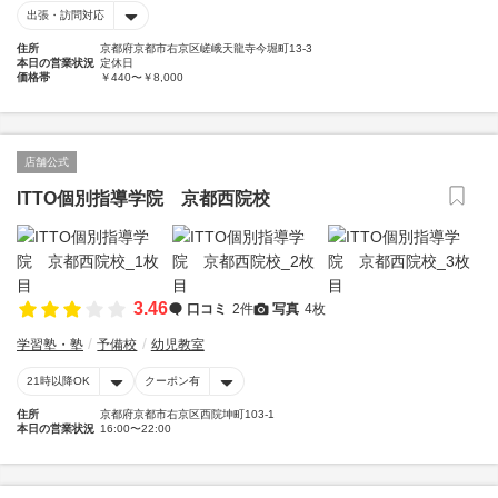
出張・訪問対応
住所
京都府京都市右京区嵯峨天龍寺今堀町13-3
本日の営業状況
定休日
価格帯
￥440〜￥8,000
店舗公式
ITTO個別指導学院 京都西院校
3.46
口コミ
2件
写真
4枚
学習塾・塾
予備校
幼児教室
21時以降OK
クーポン有
住所
京都府京都市右京区西院坤町103-1
本日の営業状況
16:00〜22:00