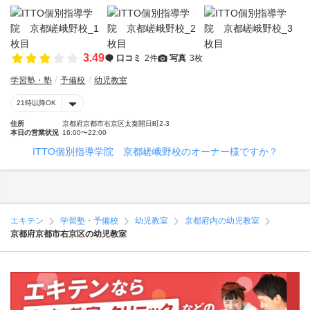
3.49
口コミ
2件
写真
3枚
学習塾・塾
予備校
幼児教室
21時以降OK
住所
京都府京都市右京区太秦開日町2-3
本日の営業状況
16:00〜22:00
ITTO個別指導学院 京都嵯峨野校のオーナー様ですか？
エキテン
学習塾・予備校
幼児教室
京都府内の幼児教室
京都府京都市右京区の幼児教室