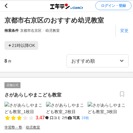
ログイン・登録
京都市右京区のおすすめ幼児教室
変更
検索条件
京都市右京区
幼児教室
21時以降OK
8
件
店舗公式
さがあらしやまこども教室
3.47
口コミ
2件
写真
19枚
学習塾・塾
幼児教室