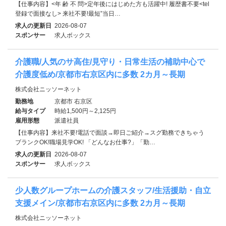
【仕事内容】<年 齢 不 問>定年後にはじめた方も活躍中! 履歴書不要<tel
登録で面接なし> 来社不要!最短”当日…
求人の更新日
2026-08-07
スポンサー
求人ボックス
介護職/人気のサ高住/見守り・日常生活の補助中心で
介護度低め/京都市右京区内に多数 2カ月～長期
株式会社ニッソーネット
勤務地
京都市 右京区
給与タイプ
時給1,500円～2,125円
雇用形態
派遣社員
【仕事内容】来社不要!電話で面談→即日ご紹介→スグ勤務できちゃう
ブランクOK!職場見学OK! 「どんなお仕事?」「勤…
求人の更新日
2026-08-07
スポンサー
求人ボックス
少人数グループホームの介護スタッフ/生活援助・自立
支援メイン/京都市右京区内に多数 2カ月～長期
株式会社ニッソーネット