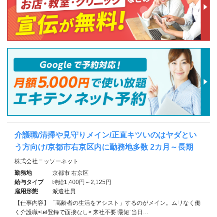
介護職/清掃や見守りメイン/正直キツいのはヤダとい
う方向け/京都市右京区内に勤務地多数 2カ月～長期
株式会社ニッソーネット
勤務地
京都市 右京区
給与タイプ
時給1,400円～2,125円
雇用形態
派遣社員
【仕事内容】「高齢者の生活をアシスト」するのがメイン。ムリなく働
く介護職<tel登録で面接なし> 来社不要!最短”当日…