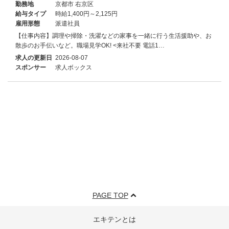
勤務地
京都市 右京区
給与タイプ
時給1,400円～2,125円
雇用形態
派遣社員
【仕事内容】調理や掃除・洗濯などの家事を一緒に行う生活援助や、お
散歩のお手伝いなど。職場見学OK! <来社不要 電話1…
求人の更新日
2026-08-07
スポンサー
求人ボックス
PAGE TOP
エキテンとは