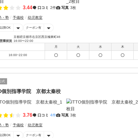
3.44
口コミ
2件
写真
3枚
塾・塾
予備校
幼児教室
時以降OK
クーポン有
京都府京都市右京区西京極東町46
営業状況
16:00〜22:00
月
火
水
木
16:00~22:00
公式
TO個別指導学院 京都太秦校
3.76
口コミ
4件
写真
3枚
塾・塾
予備校
幼児教室
時以降OK
クーポン有