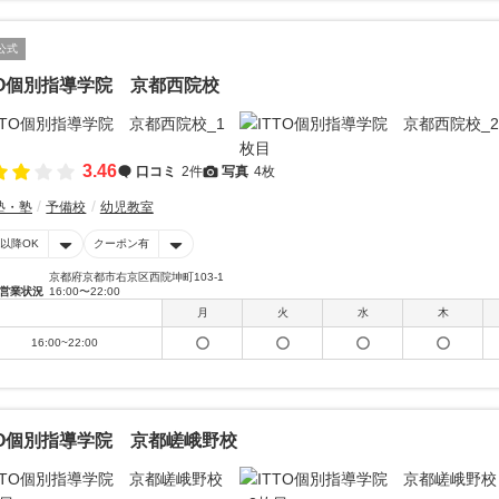
公式
TO個別指導学院 京都西院校
3.46
口コミ
2件
写真
4枚
塾・塾
予備校
幼児教室
時以降OK
クーポン有
京都府京都市右京区西院坤町103-1
営業状況
16:00〜22:00
月
火
水
木
16:00~22:00
TO個別指導学院 京都嵯峨野校