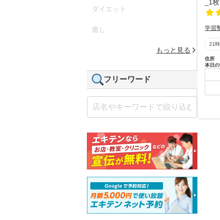
ダイエット
学習
癒し
21
もっと見る
住所
本日の
フリーワード