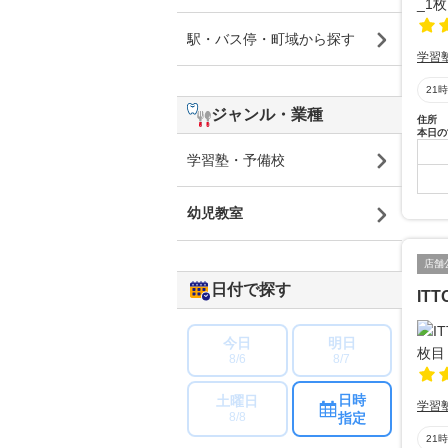
駅・バス停・町域から探す
学習
21
ジャンル・業種
住所
本日の
学習塾・予備校
幼児教室
店舗
日付で探す
IT
今日
明日
8/6
8/7
日時
土曜日
学習
指定
8/8
21