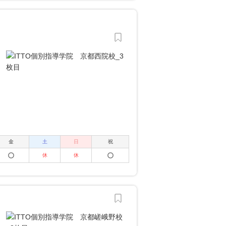
金
土
日
祝
休
休