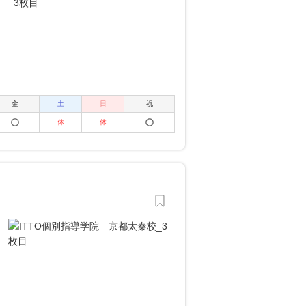
金
土
日
祝
休
休