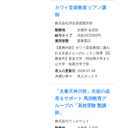
カワイ音楽教室 ピアノ講
師
株式会社河合楽器製作所
勤務地
京都市 右京区
給与タイプ
月給19万550円
雇用形態
業務委託
【業務内容】カワイ音楽教室に通わ
れる生徒さんへのレッスン指導 【応
募条件】音楽大学・同短期大学また
は大学・短期大学で音…
求人の更新日
2026-07-28
スポンサー
求人ボックス
「太秦天神川校」生徒の成
長をサポート 馬渕教育グ
ループの「高校受験 塾講
師」
株式会社ウィルウェイ
勤務地
京都市 右京区