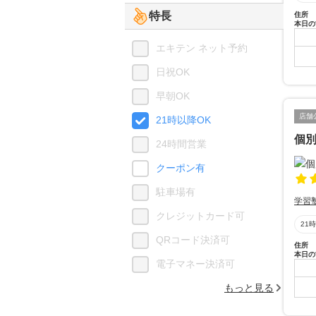
特長
住所
本日の
エキテン ネット予約
日祝OK
早朝OK
店舗
21時以降OK
個
24時間営業
クーポン有
駐車場有
学習
クレジットカード可
21
QRコード決済可
住所
本日の
電子マネー決済可
もっと見る