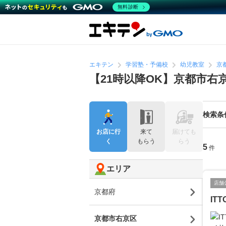
無料診断
エキテン
学習塾・予備校
幼児教室
京
【21時以降OK】京都市
検索条
お店に行
来て
届けても
く
もらう
らう
5
件
エリア
店舗
京都府
IT
京都市右京区