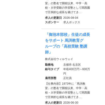
室」の塾名で開校以来、中学・高
校・大学受験の学習塾として関西圏
で圧倒的な成長を遂げてき…
求人の更新日
2026-08-04
スポンサー
求人ボックス
「御池本部校」生徒の成長
をサポート 馬渕教育グ
ループの「高校受験 塾講
師」
株式会社ウィルウェイ
勤務地
京都市 右京区
給与タイプ
年収400万円～600万
円
雇用形態
正社員
【仕事内容】1973年に「馬渕教
室」の塾名で開校以来、中学・高
校・大学受験の学習塾として関西圏
で圧倒的な成長を遂げてき…
求人の更新日
2026-06-30