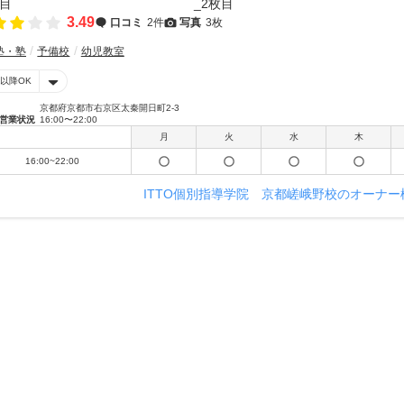
3.49
口コミ
2件
写真
3枚
塾・塾
予備校
幼児教室
時以降OK
京都府京都市右京区太秦開日町2-3
営業状況
16:00〜22:00
月
火
水
木
16:00~22:00
ITTO個別指導学院 京都嵯峨野校のオーナ