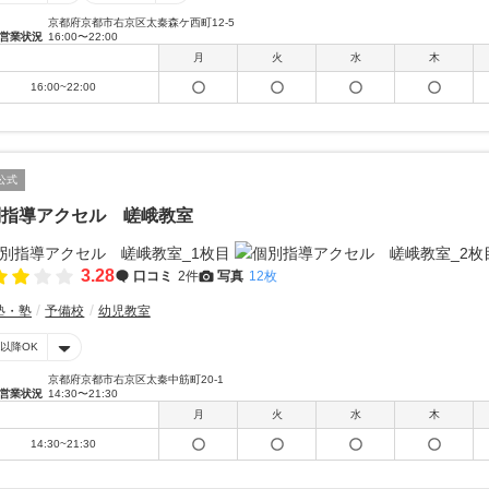
京都府京都市右京区太秦森ケ西町12-5
営業状況
16:00〜22:00
月
火
水
木
16:00~22:00
公式
別指導アクセル 嵯峨教室
3.28
口コミ
2件
写真
12枚
塾・塾
予備校
幼児教室
時以降OK
京都府京都市右京区太秦中筋町20-1
営業状況
14:30〜21:30
月
火
水
木
14:30~21:30