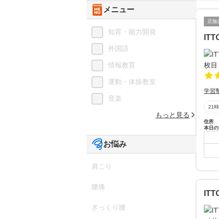
メニュー
店舗
知育・能力開発
IT
外国語
情報教育
運動・体操教室
学習
音楽
21
もっと見る
住所
本日の
お悩み
肩こり
腰痛
IT
ぎっくり腰