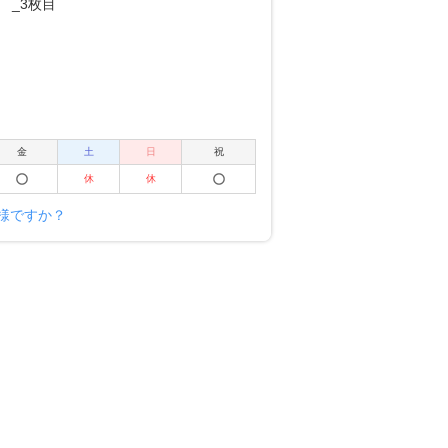
金
土
日
祝
休
休
ー様ですか？