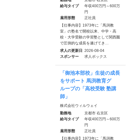
給与タイプ
年収400万円～600万
円
雇用形態
正社員
【仕事内容】1973年に「馬渕教
室」の塾名で開校以来、中学・高
校・大学受験の学習塾として関西圏
で圧倒的な成長を遂げてき…
求人の更新日
2026-08-04
スポンサー
求人ボックス
「御池本部校」生徒の成長
をサポート 馬渕教育グ
ループの「高校受験 塾講
師」
株式会社ウィルウェイ
勤務地
京都市 右京区
給与タイプ
年収400万円～600万
円
雇用形態
正社員
【仕事内容】1973年に「馬渕教