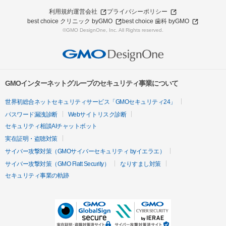
利用規約
運営会社
プライバシーポリシー
best choice クリニック byGMO
best choice 歯科 byGMO
©GMO DesignOne, Inc. All Rights reserved.
GMOインターネットグループのセキュリティ事業について
世界初総合ネットセキュリティサービス「GMOセキュリティ24」
パスワード漏洩診断
Webサイトリスク診断
セキュリティ相談AIチャットボット
実在証明・盗聴対策
サイバー攻撃対策（GMOサイバーセキュリティ byイエラエ）
サイバー攻撃対策（GMO Flatt Security）
なりすまし対策
セキュリティ事業の軌跡