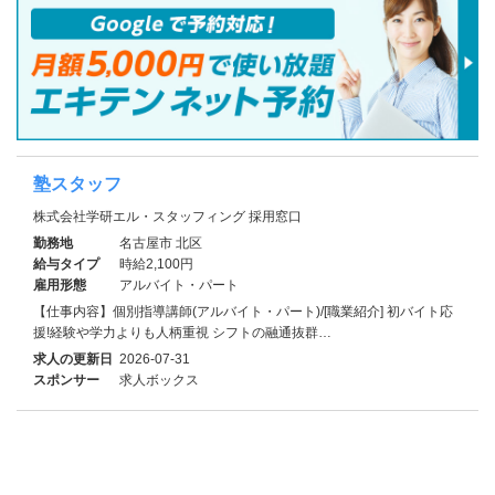
塾スタッフ
株式会社学研エル・スタッフィング 採用窓口
勤務地
名古屋市 北区
給与タイプ
時給2,100円
雇用形態
アルバイト・パート
【仕事内容】個別指導講師(アルバイト・パート)/[職業紹介] 初バイト応
援!経験や学力よりも人柄重視 シフトの融通抜群…
求人の更新日
2026-07-31
スポンサー
求人ボックス