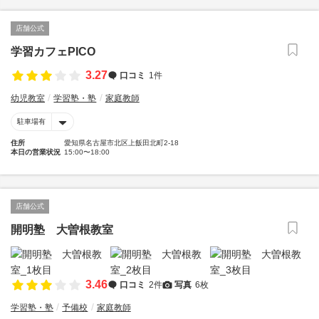
店舗公式
学習カフェPICO
3.27
口コミ
1件
幼児教室
学習塾・塾
家庭教師
駐車場有
住所
愛知県名古屋市北区上飯田北町2-18
本日の営業状況
15:00〜18:00
店舗公式
開明塾 大曽根教室
3.46
口コミ
2件
写真
6枚
学習塾・塾
予備校
家庭教師