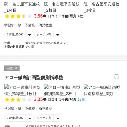
3.56
口コミ
2件
写真
4枚
学習塾・塾
予備校
幼児教室
21時以降OK
クーポン有
住所
愛知県名古屋市北区若葉通４-２-２
本日の営業状況
定休日
店舗公式
アロー徹底計画型個別指導塾
3.35
口コミ
1件
写真
13枚
学習塾・塾
予備校
幼児教室
21時以降OK
クーポン有
住所
愛知県名古屋市北区黒川本通２丁目２１−１