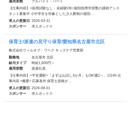
雇用形態
アルバイト・パート
【仕事内容】<採用試験なし・未経験OK>個別指導学習塾の講師アシス
タント募集中 小中学生を対象とした少人数制の個別…
求人の更新日
2026-03-31
スポンサー
求人ボックス
保育士/派遣の見守り保育/愛知県名古屋市北区
株式会社ウィルオブ・ワーク キッズケア営業部
勤務地
名古屋市 北区
給与タイプ
時給1,600円～
雇用形態
派遣社員
【仕事内容】<平安通駅>「まずはお試し3か月」もOK!週2～、1日4h 仕
事内容 <概要> 応募条件:保育士資格が…
求人の更新日
2026-08-01
スポンサー
求人ボックス