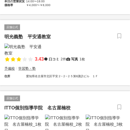
本日の営業状況
14:00〜18:00
価格帯
￥4,000〜￥8,000
店舗公式
明光義塾 平安通教室
3.43
口コミ
2件
写真
1枚
予備校
学習塾・塾
住所
愛知県名古屋市北区平安２−２−２５第8諏訪ビル １Ｆ
店舗公式
ITTO個別指導学院 名古屋楠校