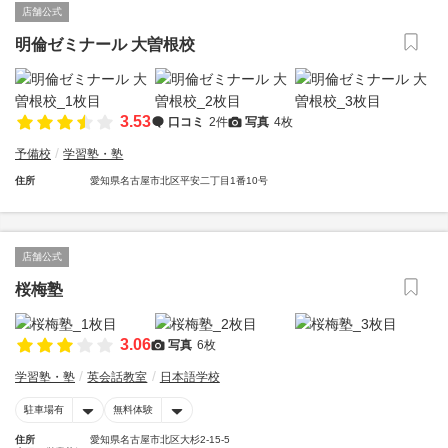
店舗公式
明倫ゼミナール 大曽根校
3.53
口コミ
2件
写真
4枚
予備校
学習塾・塾
住所
愛知県名古屋市北区平安二丁目1番10号
店舗公式
桜梅塾
3.06
写真
6枚
学習塾・塾
英会話教室
日本語学校
駐車場有
無料体験
住所
愛知県名古屋市北区大杉2-15-5