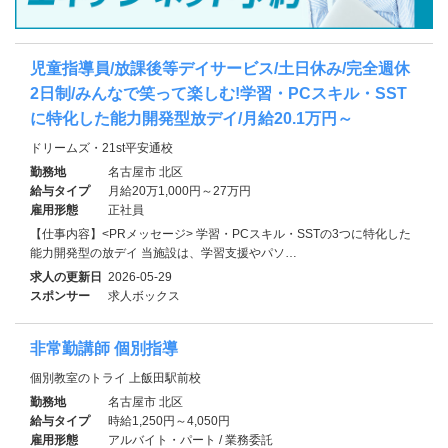
児童指導員/放課後等デイサービス/土日休み/完全週休
2日制/みんなで笑って楽しむ!学習・PCスキル・SST
に特化した能力開発型放デイ/月給20.1万円～
ドリームズ・21st平安通校
勤務地
名古屋市 北区
給与タイプ
月給20万1,000円～27万円
雇用形態
正社員
【仕事内容】<PRメッセージ> 学習・PCスキル・SSTの3つに特化した
能力開発型の放デイ 当施設は、学習支援やパソ…
求人の更新日
2026-05-29
スポンサー
求人ボックス
非常勤講師 個別指導
個別教室のトライ 上飯田駅前校
勤務地
名古屋市 北区
給与タイプ
時給1,250円～4,050円
雇用形態
アルバイト・パート / 業務委託