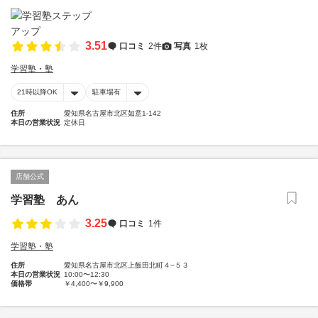
3.51
口コミ
2件
写真
1枚
学習塾・塾
21時以降OK
駐車場有
住所
愛知県名古屋市北区如意1-142
本日の営業状況
定休日
店舗公式
学習塾 あん
3.25
口コミ
1件
学習塾・塾
住所
愛知県名古屋市北区上飯田北町４−５３
本日の営業状況
10:00〜12:30
価格帯
￥4,400〜￥9,900