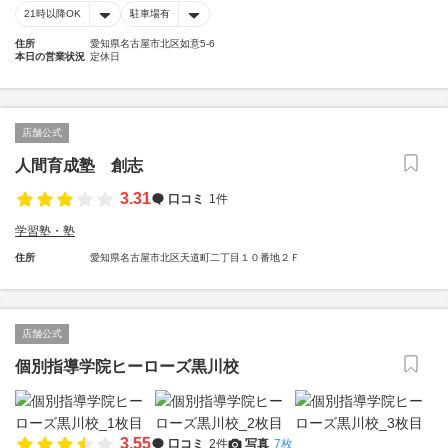
21時以降OK
駐車場有
住所
愛知県名古屋市北区如意5-6
本日の営業状況
定休日
店舗公式
人間育成塾 創志
3.31
口コミ
1件
学習塾・塾
住所
愛知県名古屋市北区天道町二丁目１０番地２Ｆ
店舗公式
個別指導学院ヒーローズ黒川校
3.55
口コミ
2件
写真
7枚