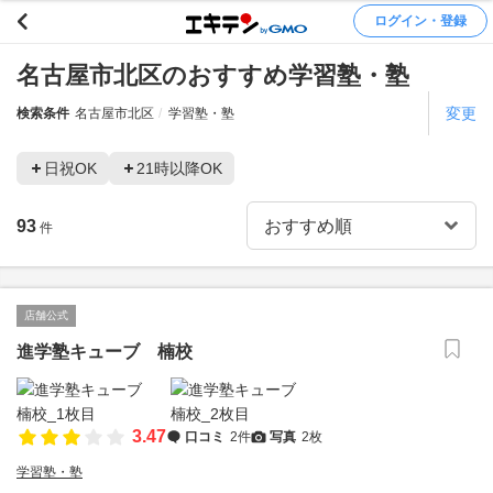
ログイン・登録
名古屋市北区のおすすめ学習塾・塾
変更
検索条件
名古屋市北区
学習塾・塾
日祝OK
21時以降OK
93
件
店舗公式
進学塾キューブ 楠校
3.47
口コミ
2件
写真
2枚
学習塾・塾