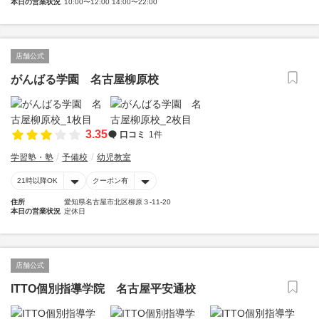
本日の営業状況
10:00〜12:00 14:00〜22:00
店舗公式
がんばる学園 名古屋柳原校
3.35
口コミ
1件
学習塾・塾
予備校
幼児教室
21時以降OK
クーポン有
住所
愛知県名古屋市北区柳原３-11-20
本日の営業状況
定休日
店舗公式
ITTO個別指導学院 名古屋平安通校