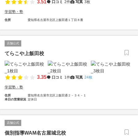
3.51
口コミ
2件
写真
3枚
学習塾・塾
住所
愛知県名古屋市北区上飯田通１丁目８番
店舗公式
てらこや上飯田校
3.35
口コミ
1件
写真
24枚
学習塾・塾
住所
愛知県名古屋市北区上飯田通２－３４－１
本日の営業状況
定休日
店舗公式
個別指導WAM名古屋城北校