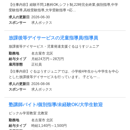
【仕事内容】経験不問,1教科OK,シフト制,22時完全終業,個別指導,中学
受験指導,高校受験指導,大学受験指導 <応…
求人の更新日
2026-06-30
スポンサー
求人ボックス
放課後等デイサービスの児童指導員/指導員
放課後等デイサービス・児童発達支援ぐるはうすジュニア
勤務地
名古屋市 北区
給与タイプ
月給24万円～28万円
雇用形態
正社員
【仕事内容】ぐるはうすジュニアでは、小学校4年生から中学生を中心
とした放課後等デイサービスを行っています。 子ども一…
求人の更新日
2026-08-06
スポンサー
求人ボックス
塾講師バイト/個別指導/未経験OK/大学生歓迎
ピックル学習教室 北教室
勤務地
名古屋市 北区
給与タイプ
時給1,140円～1,500円