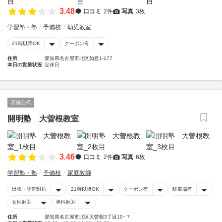
3.48
口コミ
2件
写真
3枚
学習塾・塾
予備校
幼児教室
21時以降OK
クーポン有
住所
愛知県名古屋市北区如意1-177
本日の営業状況
定休日
店舗公式
開明塾 大曽根教室
3.46
口コミ
2件
写真
6枚
学習塾・塾
予備校
家庭教師
出張・訪問対応
21時以降OK
クーポン有
駐車場有
女性歓迎
男性歓迎
住所
愛知県名古屋市北区大曽根3丁目10−７