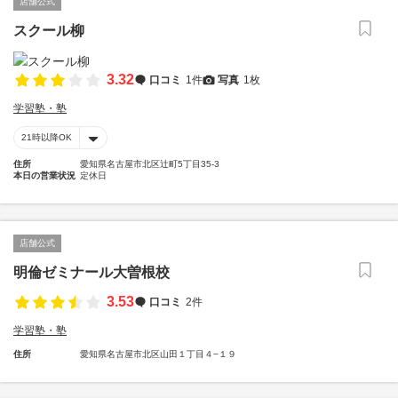
店舗公式
スクール柳
3.32
口コミ
1件
写真
1枚
学習塾・塾
21時以降OK
住所
愛知県名古屋市北区辻町5丁目35-3
本日の営業状況
定休日
店舗公式
明倫ゼミナール大曽根校
3.53
口コミ
2件
学習塾・塾
住所
愛知県名古屋市北区山田１丁目４−１９