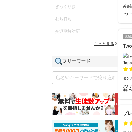
ぎっくり腰
英会
アクセ
むち打ち
交通事故対応
店舗
もっと見る
Two
フリーワード
ダン
アクセ
本日の
プ