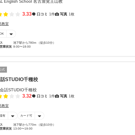
3.33
口コミ
1件
写真
1枚
話教室
OK
ス
池下駅から780m （徒歩10分）
営業状況
9:00〜18:00
公式
話STUDIO千種校
3.32
口コミ
1件
写真
1枚
話教室
場有
カード可
ス
池下駅から770m （徒歩10分）
営業状況
13:00〜19:00