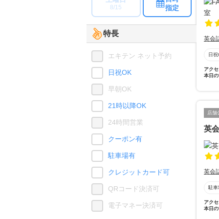
指定
8/15
特長
英会
エキテン ネット予約
日祝
アクセ
日祝OK
本日の
早朝OK
21時以降OK
店舗
24時間営業
英会
クーポン有
駐車場有
クレジットカード可
英会
QRコード決済可
駐車
アクセ
電子マネー決済可
本日の