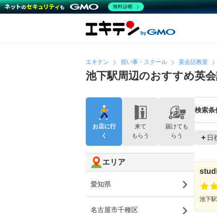
無料診断
エキテン
習い事・スクール
英会話教室
池下駅周辺のおすすめ英会
検索条
お店に行
来て
届けても
く
もらう
らう
日
エリア
stud
愛知県
池下駅
名古屋市千種区