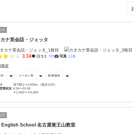
公式
タカナ英会話・ジェッタ
3.34
口コミ
5件
写真
11枚
話教室
OK
クーポン有
駐車場有
ス
池下駅から1000m （徒歩13分）
営業状況
9:30〜20:00
￥1,000〜￥5,000
公式
L English School 名古屋覚王山教室