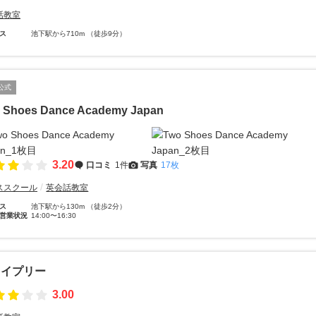
話教室
ス
池下駅から710m （徒歩9分）
公式
 Shoes Dance Academy Japan
3.20
口コミ
1件
写真
17枚
ススクール
英会話教室
ス
池下駅から130m （徒歩2分）
営業状況
14:00〜16:30
レイプリー
3.00