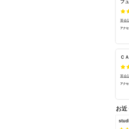
フ
英会
アクセ
Ｃ
英会
アクセ
お近
stud