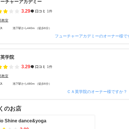
ューチャーアカデミー
3.29
口コミ
1件
話教室
ス
池下駅から440m （徒歩6分）
フューチャーアカデミーのオーナー様で
Ａ英学院
3.29
口コミ
1件
話教室
ス
池下駅から480m （徒歩6分）
ＣＡ英学院のオーナー様ですか？
くのお店
io Shine dance&yoga