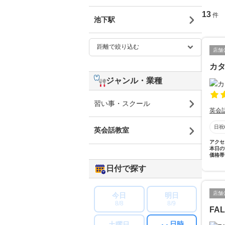
13
件
池下駅
店舗
カ
ジャンル・業種
習い事・スクール
英会
日祝
英会話教室
アクセ
本日の
価格帯
日付で探す
店舗
今日
明日
8/8
8/9
FA
日時
土曜日