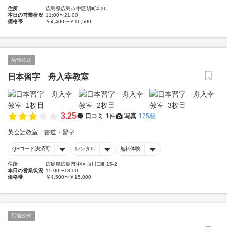
住所
広島県広島市中区胡町4-26
本日の営業状況
11:00〜21:00
価格帯
￥4,400〜￥16,500
店舗公式
日本習字 舟入幸教室
3.25
口コミ
1件
写真
175枚
英会話教室
書道・習字
QRコード決済可
レンタル
無料体験
住所
広島県広島市中区西川口町15-2
本日の営業状況
15:00〜18:00
価格帯
￥4,500〜￥15,000
店舗公式