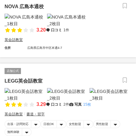
NOVA 広島本通校
3.20
口コミ
1件
英会話教室
住所
広島県広島市中区本通4-7
店舗公式
LEGG英会話教室
3.29
口コミ
2件
写真
15枚
英会話教室
書道・習字
出張・訪問対応
日祝OK
女性歓迎
男性歓迎
無料体験