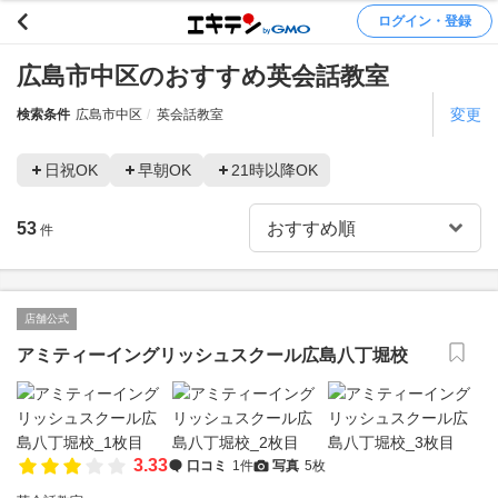
ログイン・登録
広島市中区のおすすめ英会話教室
変更
検索条件
広島市中区
英会話教室
日祝OK
早朝OK
21時以降OK
53
件
店舗公式
アミティーイングリッシュスクール広島八丁堀校
3.33
口コミ
1件
写真
5枚