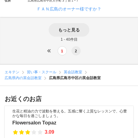
住所
広島県広島市中区大手町３丁目１−７
ＦＡＮ広島のオーナー様ですか？
もっと見る
1 - 40件目
1
2
エキテン
習い事・スクール
英会話教室
広島県内の英会話教室
広島県広島市中区の英会話教室
お近くのお店
生花と精油の力で波動を整える。五感に響く上質なレッスンで、心豊
かな毎日を過ごしましょう。
Flowersalon Topaz
3.09