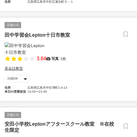
住所
広島県広島市中区広瀬北町６－１
店舗公式
田中学習会Lepton十日市教室
3.04
写真
1枚
英会話教室
日祝OK
住所
広島県広島市中区堺町1-4-13
本日の営業状況
14:00〜21:00
店舗公式
安田小学校Leptonアフタースクール教室 ※在校
生限定