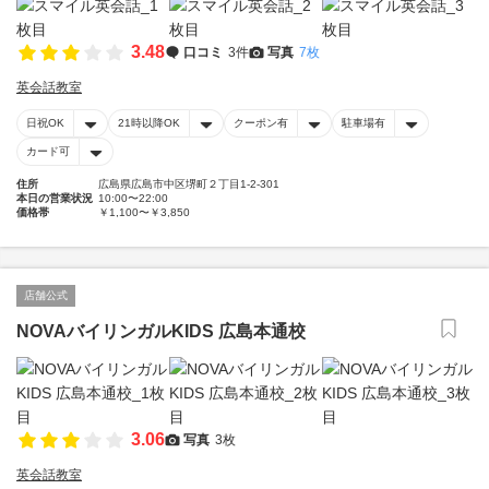
3.48
口コミ
3件
写真
7枚
英会話教室
日祝OK
21時以降OK
クーポン有
駐車場有
カード可
住所
広島県広島市中区堺町２丁目1-2-301
本日の営業状況
10:00〜22:00
価格帯
￥1,100〜￥3,850
店舗公式
NOVAバイリンガルKIDS 広島本通校
3.06
写真
3枚
英会話教室