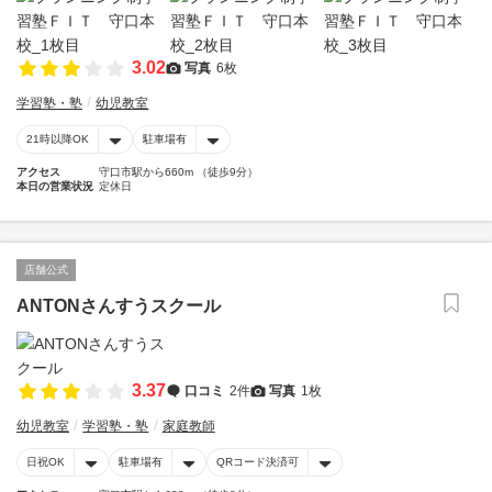
3.02
写真
6枚
学習塾・塾
幼児教室
21時以降OK
駐車場有
アクセス
守口市駅から660m （徒歩9分）
本日の営業状況
定休日
店舗公式
ANTONさんすうスクール
3.37
口コミ
2件
写真
1枚
幼児教室
学習塾・塾
家庭教師
日祝OK
駐車場有
QRコード決済可