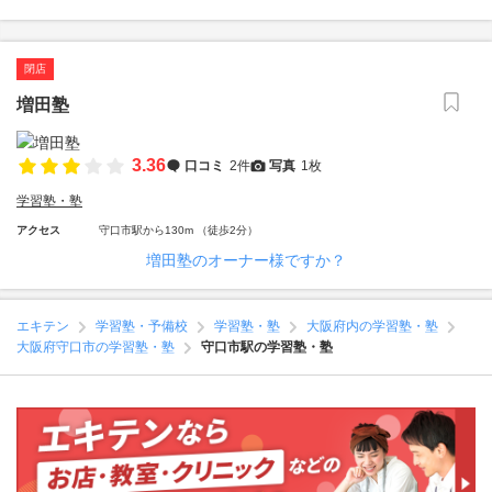
閉店
増田塾
3.36
口コミ
2件
写真
1枚
学習塾・塾
アクセス
守口市駅から130m （徒歩2分）
増田塾のオーナー様ですか？
エキテン
学習塾・予備校
学習塾・塾
大阪府内の学習塾・塾
大阪府守口市の学習塾・塾
守口市駅の学習塾・塾