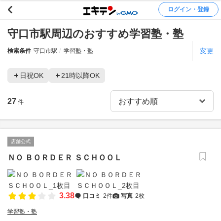
ログイン・登録
守口市駅周辺のおすすめ学習塾・塾
変更
検索条件
守口市駅
学習塾・塾
日祝OK
21時以降OK
27
件
店舗公式
ＮＯ ＢＯＲＤＥＲ ＳＣＨＯＯＬ
3.38
口コミ
2件
写真
2枚
学習塾・塾