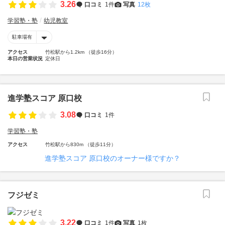
3.26
口コミ
1件
写真
12枚
学習塾・塾
幼児教室
駐車場有
アクセス
竹松駅から1.2km （徒歩16分）
本日の営業状況
定休日
進学塾スコア 原口校
3.08
口コミ
1件
学習塾・塾
アクセス
竹松駅から830m （徒歩11分）
進学塾スコア 原口校のオーナー様ですか？
フジゼミ
3.22
口コミ
1件
写真
1枚