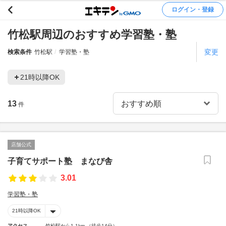
ログイン・登録
竹松駅周辺のおすすめ学習塾・塾
変更
検索条件
竹松駅
学習塾・塾
21時以降OK
13
件
店舗公式
子育てサポート塾 まなび舎
3.01
学習塾・塾
21時以降OK
アクセス
竹松駅から1.1km （徒歩14分）