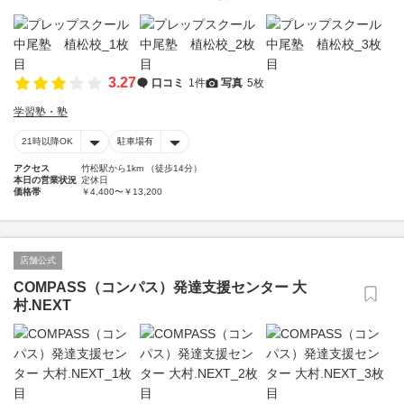
3.27
口コミ
1件
写真
5枚
学習塾・塾
21時以降OK
駐車場有
アクセス
竹松駅から1km （徒歩14分）
本日の営業状況
定休日
価格帯
￥4,400〜￥13,200
店舗公式
COMPASS（コンパス）発達支援センター 大
村.NEXT