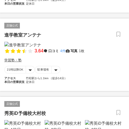
本日の営業状況
定休日
店舗公式
進学教室アンテナ
3.64
口コミ
4件
写真
1枚
学習塾・塾
21時以降OK
駐車場有
アクセス
竹松駅から1.1km （徒歩14分）
本日の営業状況
定休日
店舗公式
秀英iD予備校大村校