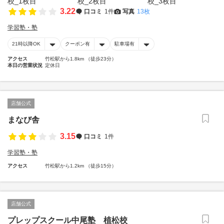
3.22
口コミ
1件
写真
13枚
学習塾・塾
21時以降OK
クーポン有
駐車場有
アクセス
竹松駅から1.8km （徒歩23分）
本日の営業状況
定休日
店舗公式
まなび舎
3.15
口コミ
1件
学習塾・塾
アクセス
竹松駅から1.2km （徒歩15分）
店舗公式
プレップスクール中尾塾 植松校