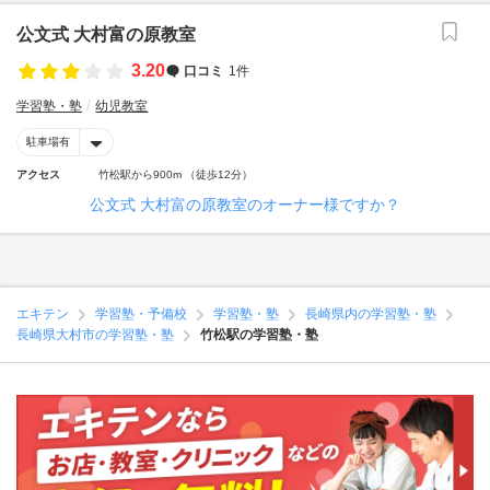
公文式 大村富の原教室
3.20
口コミ
1件
学習塾・塾
幼児教室
駐車場有
アクセス
竹松駅から900m （徒歩12分）
公文式 大村富の原教室のオーナー様ですか？
エキテン
学習塾・予備校
学習塾・塾
長崎県内の学習塾・塾
長崎県大村市の学習塾・塾
竹松駅の学習塾・塾