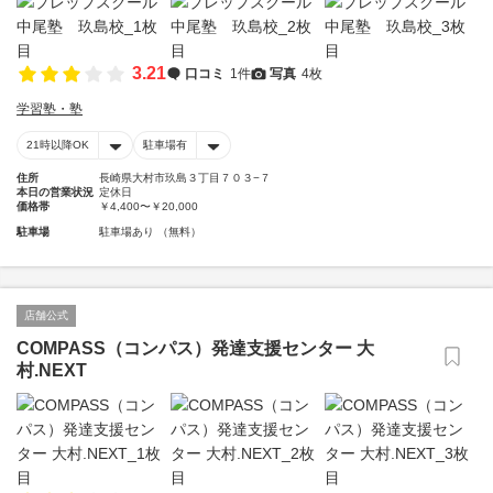
3.21
口コミ
1件
写真
4枚
学習塾・塾
21時以降OK
駐車場有
住所
長崎県大村市玖島３丁目７０３−７
本日の営業状況
定休日
価格帯
￥4,400〜￥20,000
駐車場
駐車場あり （無料）
店舗公式
COMPASS（コンパス）発達支援センター 大
村.NEXT