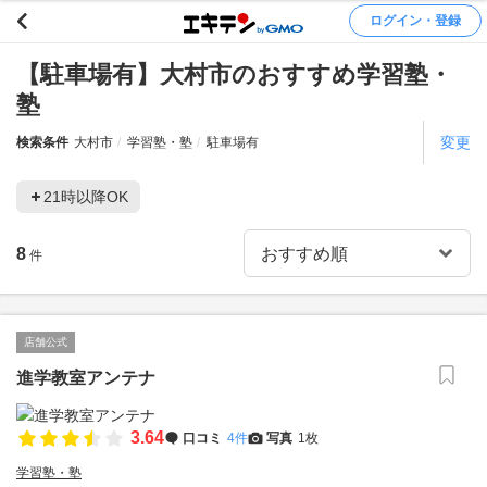
ログイン・登録
【駐車場有】大村市のおすすめ学習塾・
塾
変更
検索条件
大村市
学習塾・塾
駐車場有
21時以降OK
8
件
店舗公式
進学教室アンテナ
3.64
口コミ
4件
写真
1枚
学習塾・塾