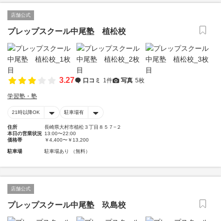
店舗公式
プレップスクール中尾塾 植松校
3.27
口コミ
1件
写真
5枚
学習塾・塾
21時以降OK
駐車場有
住所
長崎県大村市植松３丁目８５７−２
本日の営業状況
13:00〜22:00
価格帯
￥4,400〜￥13,200
駐車場
駐車場あり （無料）
店舗公式
プレップスクール中尾塾 玖島校