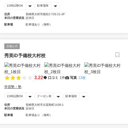
21時以降OK
駐車場有
住所
長崎県大村市植松2-726-21-3F
本日の営業状況
定休日
駐車場
駐車場あり （無料）
店舗公式
秀英iD予備校大村校
3.22
口コミ
1件
写真
13枚
学習塾・塾
21時以降OK
クーポン有
駐車場有
住所
長崎県大村市古賀島町1438-1
本日の営業状況
定休日
駐車場
駐車場あり （無料）