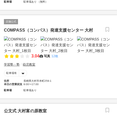
駐車場
駐車場あり （無料）
店舗公式
COMPASS（コンパス）発達支援センター 大村
3.04
写真
12枚
学習塾・塾
幼児教室
駐車場有
住所
長崎県大村市本町259-1
本日の営業状況
9:00〜17:00
駐車場
駐車場あり
公文式 大村富の原教室