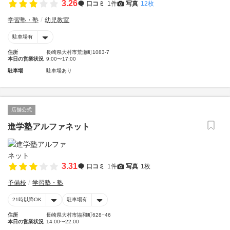
3.26
口コミ
1件
写真
12枚
学習塾・塾
幼児教室
駐車場有
住所
長崎県大村市荒瀬町1083-7
本日の営業状況
9:00〜17:00
駐車場
駐車場あり
店舗公式
進学塾アルファネット
3.31
口コミ
1件
写真
1枚
予備校
学習塾・塾
21時以降OK
駐車場有
住所
長崎県大村市協和町628−46
本日の営業状況
14:00〜22:00