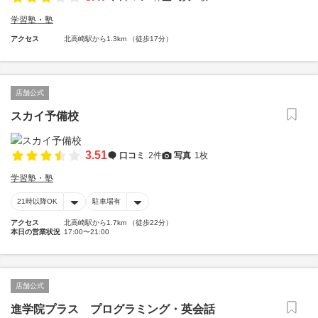
学習塾・塾
アクセス
北高崎駅から1.3km （徒歩17分）
店舗公式
スカイ予備校
3.51
口コミ
2件
写真
1枚
学習塾・塾
21時以降OK
駐車場有
アクセス
北高崎駅から1.7km （徒歩22分）
本日の営業状況
17:00〜21:00
店舗公式
進学院プラス プログラミング・英会話