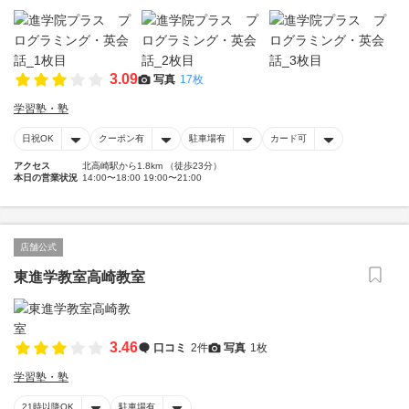
3.09
写真
17枚
学習塾・塾
日祝OK
クーポン有
駐車場有
カード可
アクセス
北高崎駅から1.8km （徒歩23分）
本日の営業状況
14:00〜18:00 19:00〜21:00
店舗公式
東進学教室高崎教室
3.46
口コミ
2件
写真
1枚
学習塾・塾
21時以降OK
駐車場有