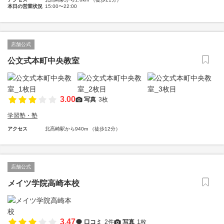
本日の営業状況
15:00〜22:00
店舗公式
公文式本町中央教室
3.00
写真
3枚
学習塾・塾
アクセス
北高崎駅から940m （徒歩12分）
店舗公式
メイツ学院高崎本校
3.47
口コミ
2件
写真
1枚