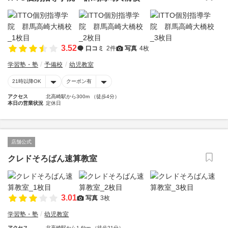
3.52
口コミ
2件
写真
4枚
学習塾・塾
予備校
幼児教室
21時以降OK
クーポン有
アクセス
北高崎駅から300m （徒歩4分）
本日の営業状況
定休日
店舗公式
クレドそろばん速算教室
3.01
写真
3枚
学習塾・塾
幼児教室
アクセス
北高崎駅から1.6km （徒歩21分）