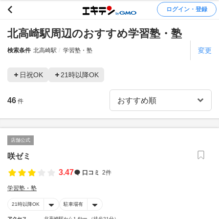
ログイン・登録
北高崎駅周辺のおすすめ学習塾・塾
変更
検索条件
北高崎駅
学習塾・塾
日祝OK
21時以降OK
46
件
店舗公式
咲ゼミ
3.47
口コミ
2件
学習塾・塾
21時以降OK
駐車場有
アクセス
北高崎駅から1.6km （徒歩21分）