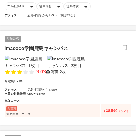
21時以降OK
駐車場有
無料体験
アクセス
鹿島神宮駅から1.6km （徒歩20分）
店舗公式
imacoco学園鹿島キャンパス
3.03
写真
2枚
学習塾・塾
アクセス
鹿島神宮駅から4.8km
本日の営業状況
9:00〜16:00
主なコース
授業料
38,500
￥
（税込）
週２回全日コース