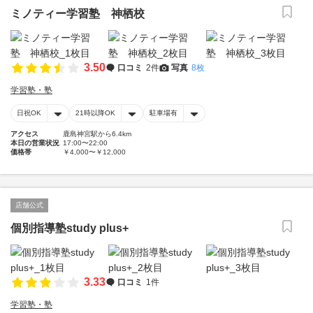
ミノティー学習塾 神栖校
3.50
口コミ
2件
写真
8枚
学習塾・塾
日祝OK
21時以降OK
駐車場有
アクセス
鹿島神宮駅から6.4km
本日の営業状況
17:00〜22:00
価格帯
￥4,000〜￥12,000
店舗公式
個別指導塾study plus+
3.33
口コミ
1件
学習塾・塾