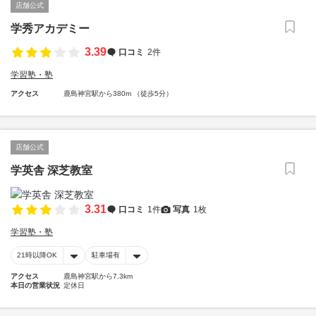
店舗公式
学秀アカデミー
3.39
口コミ
2件
学習塾・塾
アクセス
鹿島神宮駅から380m （徒歩5分）
店舗公式
学英舎 深芝教室
3.31
口コミ
1件
写真
1枚
学習塾・塾
21時以降OK
駐車場有
アクセス
鹿島神宮駅から7.3km
本日の営業状況
定休日