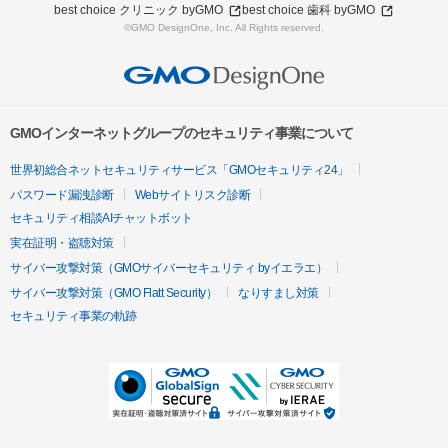
best choice クリニック byGMO
best choice 歯科 byGMO
©GMO DesignOne, Inc. All Rights reserved.
GMOインターネットグループのセキュリティ事業について
世界初総合ネットセキュリティサービス「GMOセキュリティ24」
パスワード漏洩診断
Webサイトリスク診断
セキュリティ相談AIチャットボット
実在証明・盗聴対策
サイバー攻撃対策（GMOサイバーセキュリティ byイエラエ）
サイバー攻撃対策（GMO Flatt Security）
なりすまし対策
セキュリティ事業の軌跡