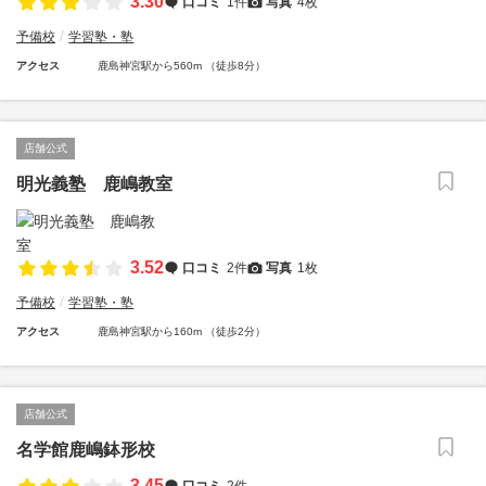
3.30
口コミ
1件
写真
4枚
予備校
学習塾・塾
アクセス
鹿島神宮駅から560m （徒歩8分）
店舗公式
明光義塾 鹿嶋教室
3.52
口コミ
2件
写真
1枚
予備校
学習塾・塾
アクセス
鹿島神宮駅から160m （徒歩2分）
店舗公式
名学館鹿嶋鉢形校
3.45
口コミ
2件