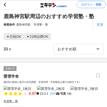
ログイン・登録
鹿島神宮駅周辺のおすすめ学習塾・塾
変更
検索条件
鹿島神宮駅
学習塾・塾
日祝OK
21時以降OK
33
件
店舗公式
螢雪学舎
週2回の受講と毎日の在宅課題 学習管理・学習報告は週7日(毎日です)
4.47
口コミ
30件
写真
6枚
学習塾・塾