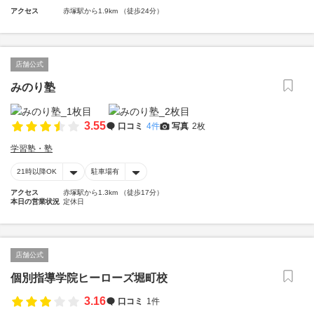
アクセス
赤塚駅から1.9km （徒歩24分）
店舗公式
みのり塾
3.55
口コミ
4件
写真
2枚
学習塾・塾
21時以降OK
駐車場有
アクセス
赤塚駅から1.3km （徒歩17分）
本日の営業状況
定休日
店舗公式
個別指導学院ヒーローズ堀町校
3.16
口コミ
1件