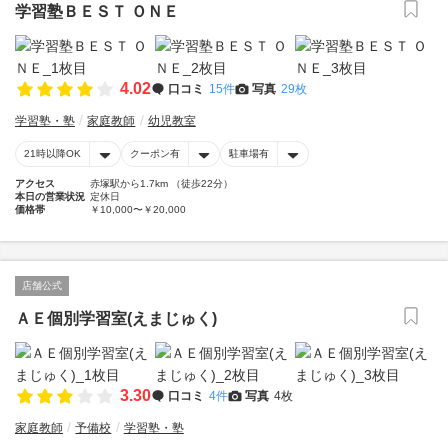
学習塾ＢＥＳＴ ＯＮＥ
4.02
口コミ
15件
写真
29枚
学習塾・塾
家庭教師
幼児教室
21時以降OK
クーポン有
駐車場有
アクセス
赤塚駅から1.7km （徒歩22分）
本日の営業状況
定休日
価格帯
￥10,000〜￥20,000
店舗公式
ＡＥ個別学習室(えまじゅく)
3.30
口コミ
4件
写真
4枚
家庭教師
予備校
学習塾・塾