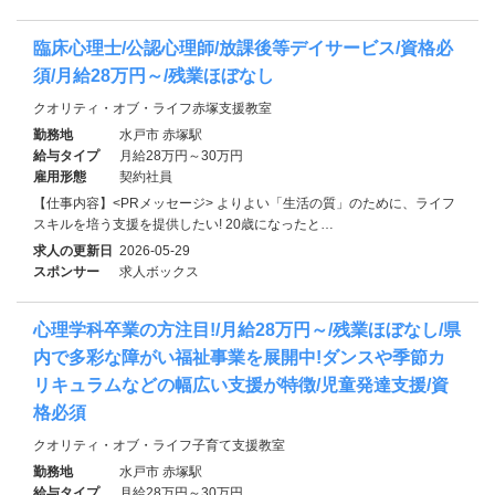
臨床心理士/公認心理師/放課後等デイサービス/資格必
須/月給28万円～/残業ほぼなし
クオリティ・オブ・ライフ赤塚支援教室
勤務地
水戸市 赤塚駅
給与タイプ
月給28万円～30万円
雇用形態
契約社員
【仕事内容】<PRメッセージ> よりよい「生活の質」のために、ライフ
スキルを培う支援を提供したい! 20歳になったと…
求人の更新日
2026-05-29
スポンサー
求人ボックス
心理学科卒業の方注目!/月給28万円～/残業ほぼなし/県
内で多彩な障がい福祉事業を展開中!ダンスや季節カ
リキュラムなどの幅広い支援が特徴/児童発達支援/資
格必須
クオリティ・オブ・ライフ子育て支援教室
勤務地
水戸市 赤塚駅
給与タイプ
月給28万円～30万円