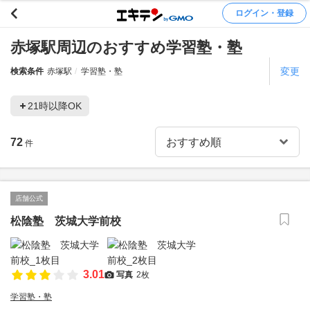
ログイン・登録
赤塚駅周辺のおすすめ学習塾・塾
変更
検索条件
赤塚駅
学習塾・塾
21時以降OK
72
件
店舗公式
松陰塾 茨城大学前校
3.01
写真
2枚
学習塾・塾