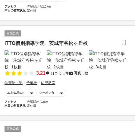
アクセス
赤塚駅から2.2km
本日の営業状況
定休日
店舗公式
ITTO個別指導学院 茨城守谷松ヶ丘校
3.21
口コミ
1件
写真
3枚
学習塾・塾
予備校
幼児教室
21時以降OK
クーポン有
アクセス
赤塚駅から2km
本日の営業状況
定休日
店舗公式