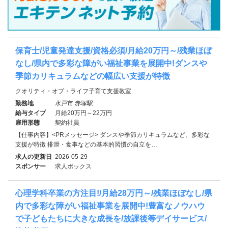
保育士/児童発達支援/資格必須/月給20万円～/残業ほぼ
なし/県内で多彩な障がい福祉事業を展開中!ダンスや
季節カリキュラムなどの幅広い支援が特徴
クオリティ・オブ・ライフ子育て支援教室
勤務地
水戸市 赤塚駅
給与タイプ
月給20万円～22万円
雇用形態
契約社員
【仕事内容】<PRメッセージ> ダンスや季節カリキュラムなど、多彩な
支援が特徴 排泄・食事などの基本的習慣の自立を…
求人の更新日
2026-05-29
スポンサー
求人ボックス
心理学科卒業の方注目!/月給28万円～/残業ほぼなし/県
内で多彩な障がい福祉事業を展開中!豊富なノウハウ
で子どもたちに大きな成長を/放課後等デイサービス/