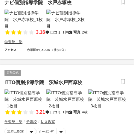
ナビ個別指導学院 水戸赤塚校
3.16
口コミ
1件
写真
2枚
学習塾・塾
アクセス
赤塚駅から590m （徒歩8分）
店舗公式
ITTO個別指導学院 茨城水戸西原校
3.21
口コミ
1件
写真
4枚
学習塾・塾
予備校
幼児教室
21時以降OK
クーポン有