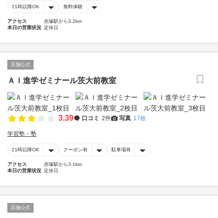
21時以降OK
無料体験
アクセス
赤塚駅から3.2km
本日の営業状況
定休日
店舗公式
ＡＩ進学ゼミナール茨大前教室
3.39
口コミ
2件
写真
17枚
学習塾・塾
21時以降OK
クーポン有
駐車場有
アクセス
赤塚駅から3.1km
本日の営業状況
定休日
店舗公式