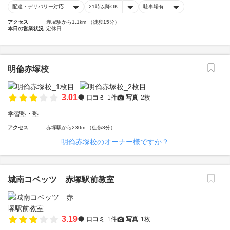
配達・デリバリー対応
21時以降OK
駐車場有
アクセス
赤塚駅から1.1km （徒歩15分）
本日の営業状況
定休日
明倫赤塚校
3.01
口コミ
1件
写真
2枚
学習塾・塾
アクセス
赤塚駅から230m （徒歩3分）
明倫赤塚校のオーナー様ですか？
城南コベッツ 赤塚駅前教室
3.19
口コミ
1件
写真
1枚