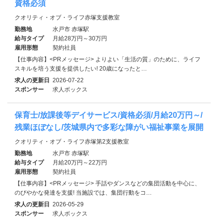
資格必須
クオリティ・オブ・ライフ赤塚支援教室
勤務地
水戸市 赤塚駅
給与タイプ
月給28万円～30万円
雇用形態
契約社員
【仕事内容】<PRメッセージ> よりよい「生活の質」のために、ライフ
スキルを培う支援を提供したい! 20歳になったと…
求人の更新日
2026-07-22
スポンサー
求人ボックス
保育士/放課後等デイサービス/資格必須/月給20万円～/
残業ほぼなし/茨城県内で多彩な障がい福祉事業を展開
クオリティ・オブ・ライフ赤塚第2支援教室
勤務地
水戸市 赤塚駅
給与タイプ
月給20万円～22万円
雇用形態
契約社員
【仕事内容】<PRメッセージ> 手話やダンスなどの集団活動を中心に、
のびやかな発達を支援! 当施設では、集団行動をコ…
求人の更新日
2026-05-29
スポンサー
求人ボックス